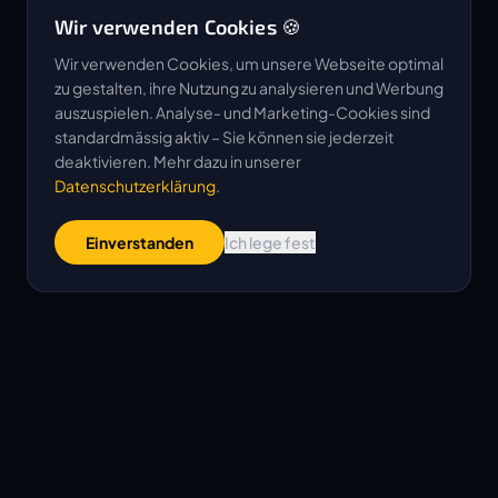
Wir verwenden Cookies 🍪
Wir verwenden Cookies, um unsere Webseite optimal
zu gestalten, ihre Nutzung zu analysieren und Werbung
auszuspielen. Analyse- und Marketing-Cookies sind
standardmässig aktiv – Sie können sie jederzeit
deaktivieren. Mehr dazu in unserer
Datenschutzerklärung
.
SCROLLEN
Einverstanden
Ich lege fest
500
20
+
+
ABGESCHLOSSENE
TEAMMITGLIEDER
AUFTRÄGE