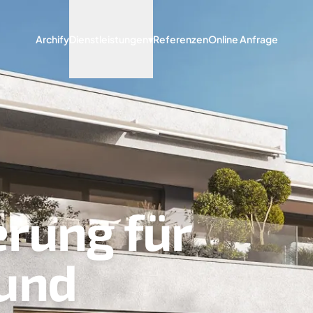
Archify
Dienstleistungen
▾
Referenzen
Online Anfrage
erung für
und