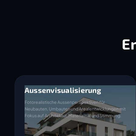
E
Aussenvisualisierung
Fotorealistische Aussenperspektiven für
Neubauten, Umbauten und Arealentwicklungen mit
Fokus auf Architektur, Materialität und Stimmung.