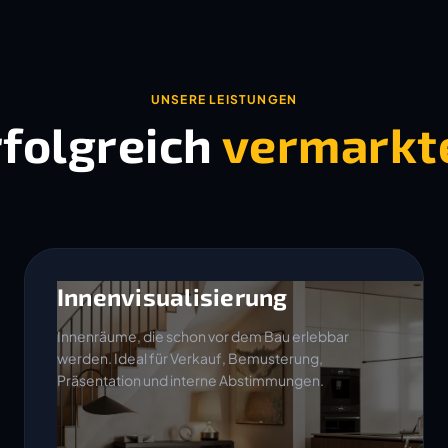
UNSERE LEISTUNGEN
rfolgreich
vermarkt
Innenvisualisierung
Innenräume, die schon vor dem Bau erlebbar
werden. Ideal für Verkauf, Bemusterung,
Präsentation und interne Abstimmungen.