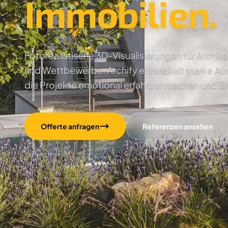
Immobilien.
Fotorealistische 3D-Visualisierungen für Archi
und Wettbewerbe. Archify entwickelt starke Au
die Projekte emotional erfahrbar machen und E
Offerte anfragen
Referenzen ansehen