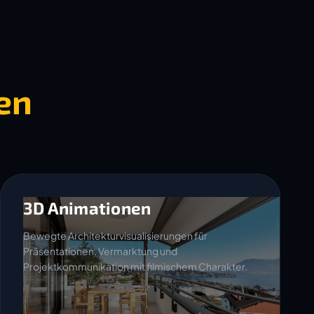
en
3D Animationen
Bewegte Architekturvisualisierungen für
Präsentationen, Vermarktung und
Projektkommunikation mit filmischem Charakter.