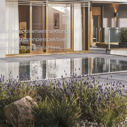
tektur, Immobilienvermarktung
ssen- und Innenperspektiven,
ntscheidungen erleichtern.