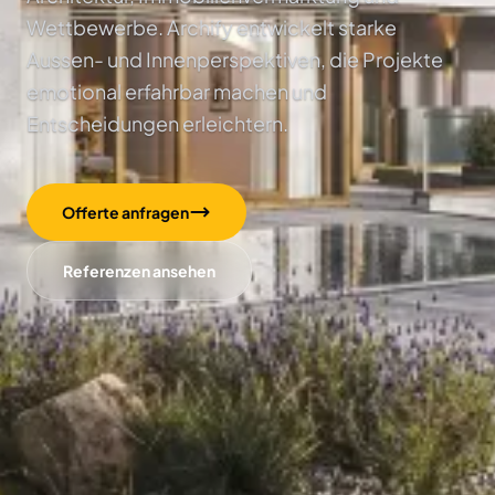
Wettbewerbe. Archify entwickelt starke
Aussen- und Innenperspektiven, die Projekte
emotional erfahrbar machen und
Entscheidungen erleichtern.
Offerte anfragen
Referenzen ansehen