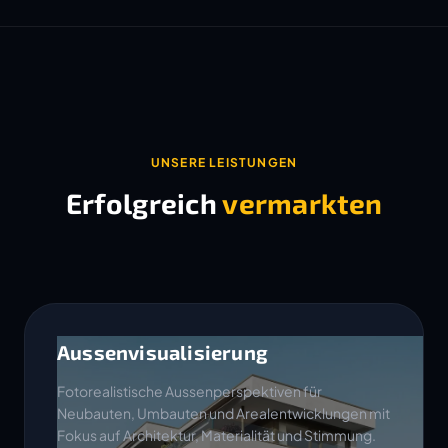
UNSERE LEISTUNGEN
Erfolgreich
vermarkten
Aussenvisualisierung
Fotorealistische Aussenperspektiven für
Neubauten, Umbauten und Arealentwicklungen mit
Fokus auf Architektur, Materialität und Stimmung.