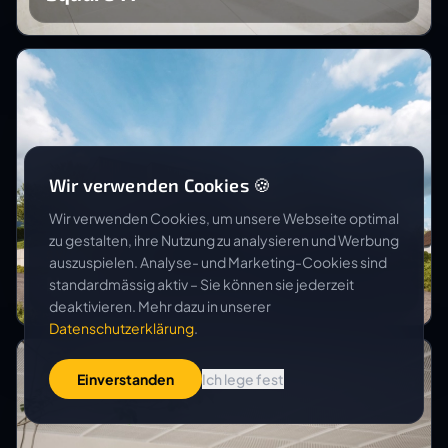
Wir verwenden Cookies 🍪
Wir verwenden Cookies, um unsere Webseite optimal
zu gestalten, ihre Nutzung zu analysieren und Werbung
SWISS PROPERTY GROUP
auszuspielen. Analyse- und Marketing-Cookies sind
Neubau EFH Sonnhalde
standardmässig aktiv – Sie können sie jederzeit
deaktivieren. Mehr dazu in unserer
Datenschutzerklärung
.
Einverstanden
Ich lege fest