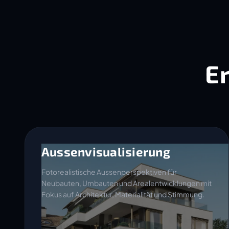
E
Aussenvisualisierung
Fotorealistische Aussenperspektiven für
Neubauten, Umbauten und Arealentwicklungen mit
Fokus auf Architektur, Materialität und Stimmung.