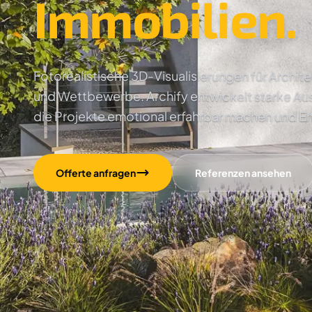
Immobilien.
Fotorealistische 3D-Visualisierungen für Archi
und Wettbewerbe. Archify entwickelt starke Au
die Projekte emotional erfahrbar machen und E
Offerte anfragen
Referenzen ansehen