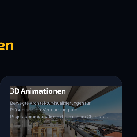
en
3D Animationen
Bewegte Architekturvisualisierungen für
Präsentationen, Vermarktung und
Projektkommunikation mit filmischem Charakter.