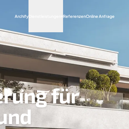
Archify
Dienstleistungen
▾
Referenzen
Online Anfrage
erung für
und