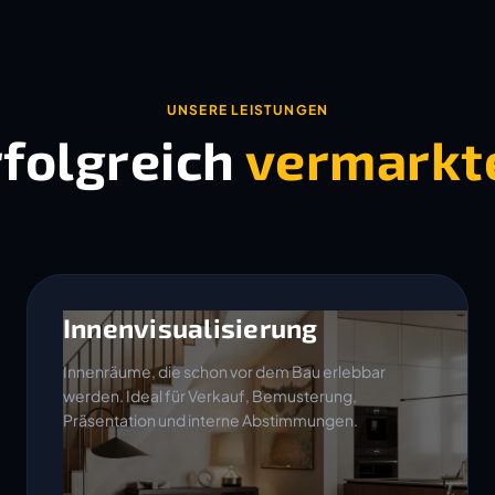
UNSERE LEISTUNGEN
rfolgreich
vermarkt
Innenvisualisierung
Innenräume, die schon vor dem Bau erlebbar
werden. Ideal für Verkauf, Bemusterung,
Präsentation und interne Abstimmungen.