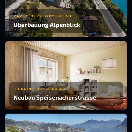
VAREM DEVELOPMENT AG
Überbauung Alpenblick
ISENRING HOLZBAU AG
Neubau Speisenackerstrasse