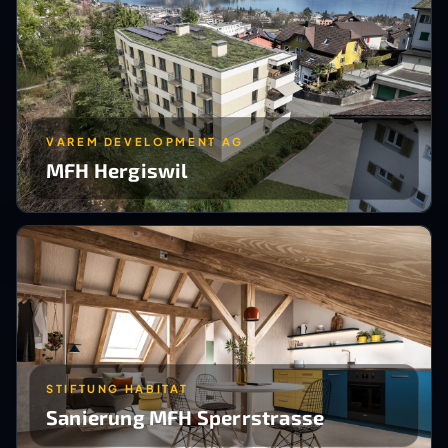
VAREM DEVELOPMENT AG
MFH Hergiswil
STIFTUNG HABITAT
Sanierung MFH Sperrstrasse