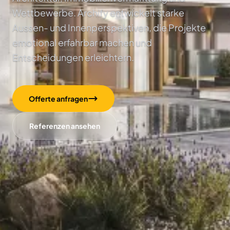
Wettbewerbe. Archify entwickelt starke
Aussen- und Innenperspektiven, die Projekte
emotional erfahrbar machen und
Entscheidungen erleichtern.
Offerte anfragen
Referenzen ansehen