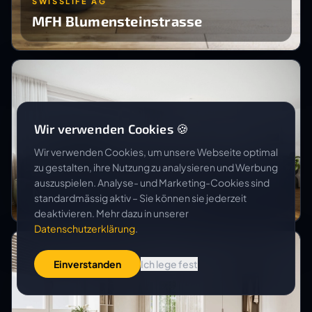
SWISSLIFE AG
MFH Blumensteinstrasse
Wir verwenden Cookies 🍪
Wir verwenden Cookies, um unsere Webseite optimal
zu gestalten, ihre Nutzung zu analysieren und Werbung
REMO FLURI IMMOBILIEN AG
auszuspielen. Analyse- und Marketing-Cookies sind
Neubau Casa Flurina
standardmässig aktiv – Sie können sie jederzeit
deaktivieren. Mehr dazu in unserer
Datenschutzerklärung
.
Einverstanden
Ich lege fest