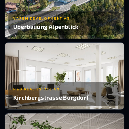
VAREM DEVELOPMENT AG
Überbauung Alpenblick
H&B REAL ESTATE AG
Kirchbergstrasse Burgdorf