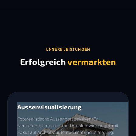
UNSERE LEISTUNGEN
Erfolgreich
vermarkten
Aussenvisualisierung
Fotorealistische Aussenperspektiven für
Neubauten, Umbauten und Arealentwicklungen mit
Fokus auf Architektur, Materialität und Stimmung.