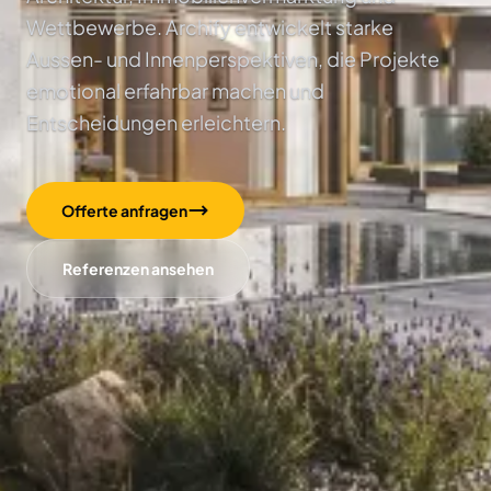
Wettbewerbe. Archify entwickelt starke
Aussen- und Innenperspektiven, die Projekte
emotional erfahrbar machen und
Entscheidungen erleichtern.
Offerte anfragen
Referenzen ansehen