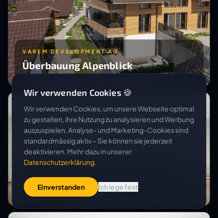
VAREM DEVELOPMENT AG
Überbauung Alpenblick
Wir verwenden Cookies 🍪
Wir verwenden Cookies, um unsere Webseite optimal
zu gestalten, ihre Nutzung zu analysieren und Werbung
auszuspielen. Analyse- und Marketing-Cookies sind
standardmässig aktiv – Sie können sie jederzeit
deaktivieren. Mehr dazu in unserer
Datenschutzerklärung
.
TRACHSEL ZELTNER ARCHITEKTEN AG
MFH Wichtrach
Einverstanden
Ich lege fest