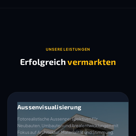
UNSERE LEISTUNGEN
Erfolgreich
vermarkten
Aussenvisualisierung
Fotorealistische Aussenperspektiven für
Neubauten, Umbauten und Arealentwicklungen mit
Fokus auf Architektur, Materialität und Stimmung.