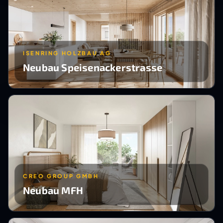
ISENRING HOLZBAU AG
Neubau Speisenackerstrasse
CREO GROUP GMBH
Neubau MFH