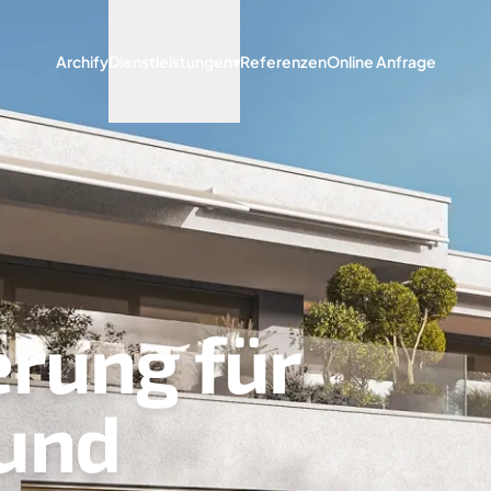
Archify
Dienstleistungen
▾
Referenzen
Online Anfrage
erung für
und