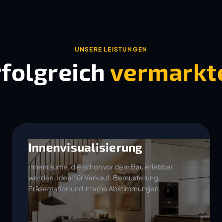
UNSERE LEISTUNGEN
rfolgreich
vermarkt
Innenvisualisierung
Innenräume, die schon vor dem Bau erlebbar
werden. Ideal für Verkauf, Bemusterung,
Präsentation und interne Abstimmungen.