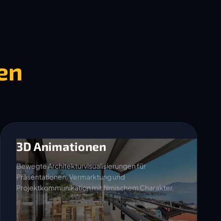
en
3D Animationen
Bewegte Architekturvisualisierungen für
Präsentationen, Vermarktung und
Projektkommunikation mit filmischem Charakter.