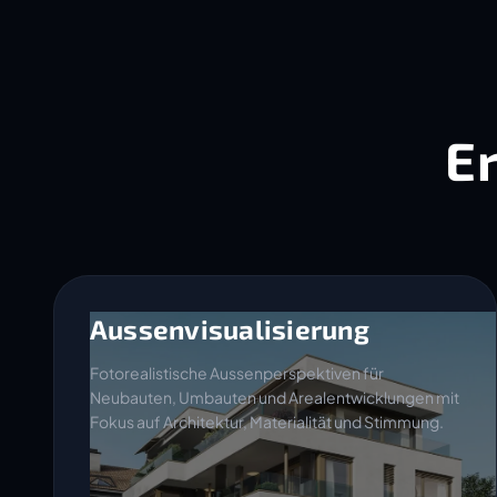
E
Aussenvisualisierung
Fotorealistische Aussenperspektiven für
Neubauten, Umbauten und Arealentwicklungen mit
Fokus auf Architektur, Materialität und Stimmung.