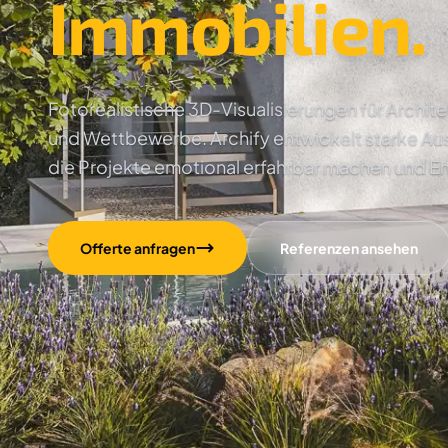
Immobilien.
Fotorealistische 3D-Visualisierungen für Archi
und Wettbewerbe. Archify entwickelt starke Au
die Projekte emotional erfahrbar machen und E
Offerte anfragen
Referenzen ansehen