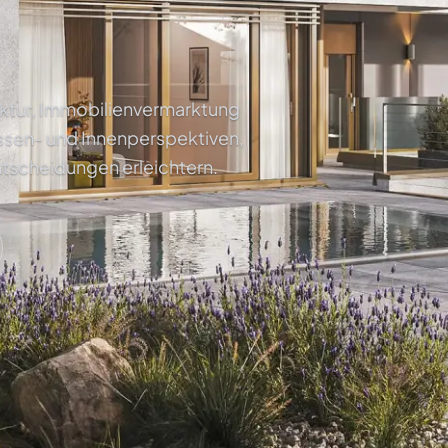
tektur, Immobilienvermarktung
ssen- und Innenperspektiven,
ntscheidungen erleichtern.