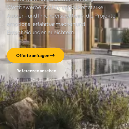
Wettbewerbe. Archify entwickelt starke
Aussen- und Innenperspektiven, die Projekte
emotional erfahrbar machen und
Entscheidungen erleichtern.
Offerte anfragen
Referenzen ansehen