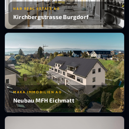
H&B REAL ESTATE AG
Kirchbergstrasse Burgdorf
MAKA IMMOBILIEN AG
Neubau MFH Eichmatt