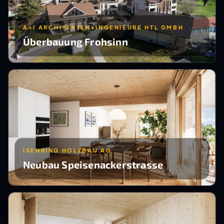
A+I ARCHITEKTEN+INGENIEURE HTL GMBH
Überbauung Frohsinn
ISENRING HOLZBAU AG
Neubau Speisenackerstrasse