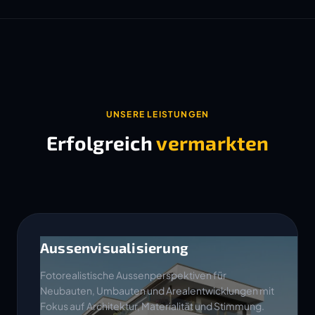
UNSERE LEISTUNGEN
Erfolgreich
vermarkten
Aussenvisualisierung
Fotorealistische Aussenperspektiven für
Neubauten, Umbauten und Arealentwicklungen mit
Fokus auf Architektur, Materialität und Stimmung.