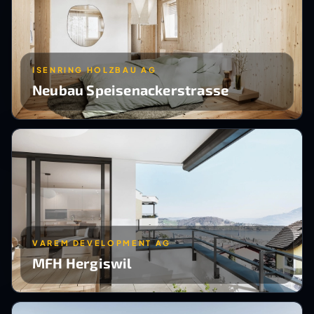
ISENRING HOLZBAU AG
Neubau Speisenackerstrasse
VAREM DEVELOPMENT AG
MFH Hergiswil