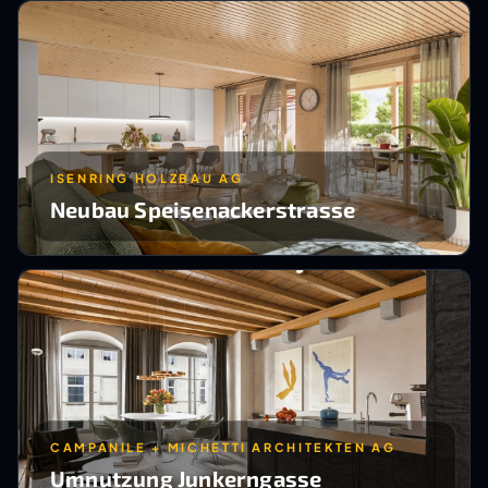
ISENRING HOLZBAU AG
Neubau Speisenackerstrasse
CAMPANILE + MICHETTI ARCHITEKTEN AG
Umnutzung Junkerngasse