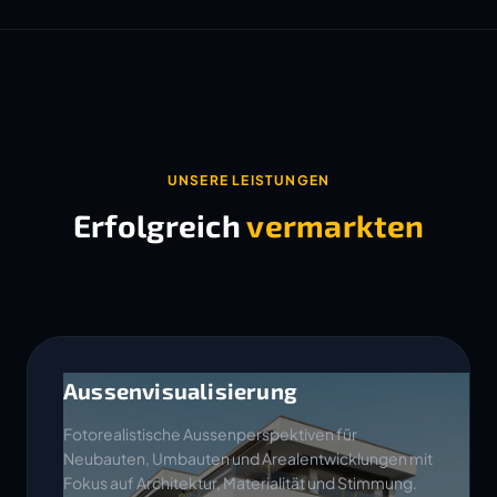
UNSERE LEISTUNGEN
Erfolgreich
vermarkten
Aussenvisualisierung
Fotorealistische Aussenperspektiven für
Neubauten, Umbauten und Arealentwicklungen mit
Fokus auf Architektur, Materialität und Stimmung.