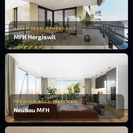
VAREM DEVELOPMENT AG
MFH Hergiswil
FRÖHLICH ARCHITEKTUR AG
Neubau MFH