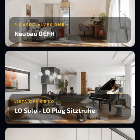
RICARDO ALVES GMBH
Neubau DEFH
LISTA OFFICE LO
LO Solo - LO Plug Sitztruhe