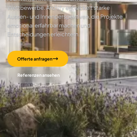
Wettbewerbe. Archify entwickelt starke
Aussen- und Innenperspektiven, die Projekte
emotional erfahrbar machen und
Entscheidungen erleichtern.
Offerte anfragen
Referenzen ansehen