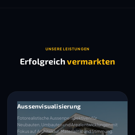
UNSERE LEISTUNGEN
Erfolgreich
vermarkten
Aussenvisualisierung
Fotorealistische Aussenperspektiven für
Neubauten, Umbauten und Arealentwicklungen mit
Fokus auf Architektur, Materialität und Stimmung.