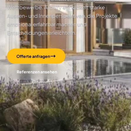
Wettbewerbe. Archify entwickelt starke
Aussen- und Innenperspektiven, die Projekte
emotional erfahrbar machen und
Entscheidungen erleichtern.
Offerte anfragen
Referenzen ansehen