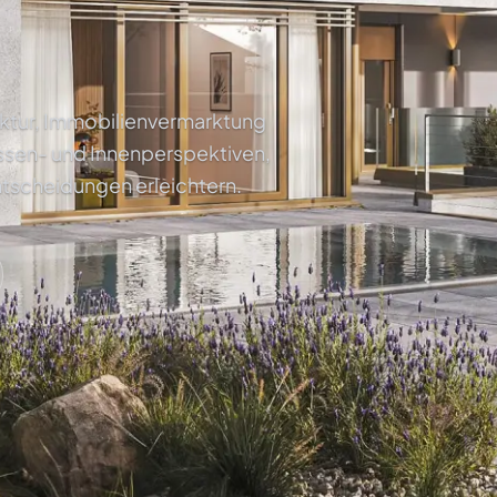
tektur, Immobilienvermarktung
ssen- und Innenperspektiven,
ntscheidungen erleichtern.