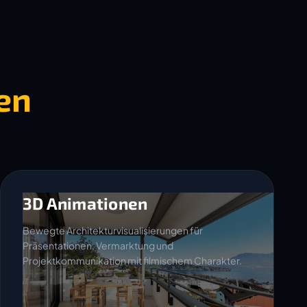
en
3D Animationen
Bewegte Architekturvisualisierungen für
Präsentationen, Vermarktung und
Projektkommunikation mit filmischem Charakter.