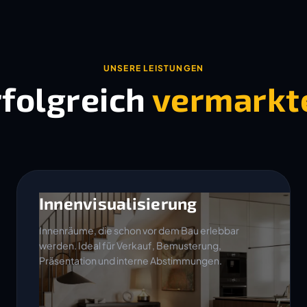
UNSERE LEISTUNGEN
rfolgreich
vermarkt
Innenvisualisierung
Innenräume, die schon vor dem Bau erlebbar
werden. Ideal für Verkauf, Bemusterung,
Präsentation und interne Abstimmungen.