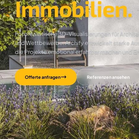
Immobilien.
Fotorealistische 3D-Visualisierungen für Archi
und Wettbewerbe. Archify entwickelt starke Au
die Projekte emotional erfahrbar machen und E
Offerte anfragen
Referenzen ansehen