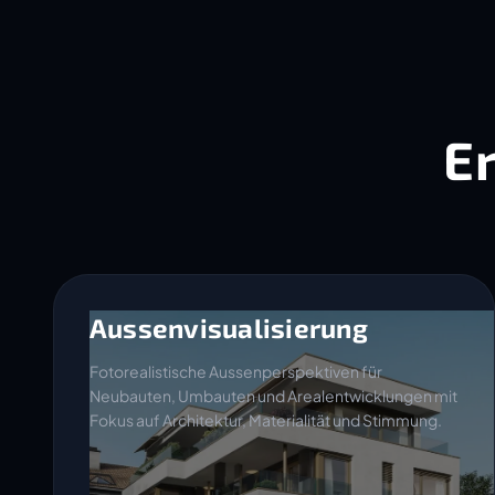
E
Aussenvisualisierung
Fotorealistische Aussenperspektiven für
Neubauten, Umbauten und Arealentwicklungen mit
Fokus auf Architektur, Materialität und Stimmung.