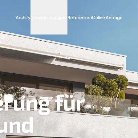
Archify
Dienstleistungen
▾
Referenzen
Online Anfrage
erung für
und