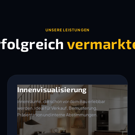
UNSERE LEISTUNGEN
rfolgreich
vermarkt
Innenvisualisierung
Innenräume, die schon vor dem Bau erlebbar
werden. Ideal für Verkauf, Bemusterung,
Präsentation und interne Abstimmungen.