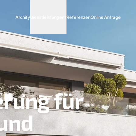
Archify
Dienstleistungen
▾
Referenzen
Online Anfrage
erung für
und