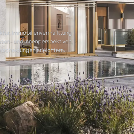
tektur, Immobilienvermarktung
ssen- und Innenperspektiven,
ntscheidungen erleichtern.