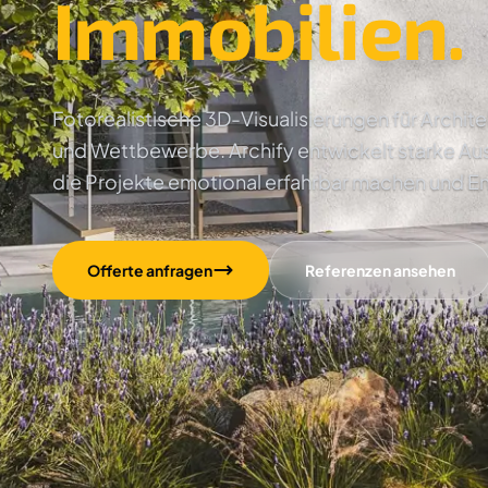
Immobilien.
Fotorealistische 3D-Visualisierungen für Archi
und Wettbewerbe. Archify entwickelt starke Au
die Projekte emotional erfahrbar machen und E
Offerte anfragen
Referenzen ansehen