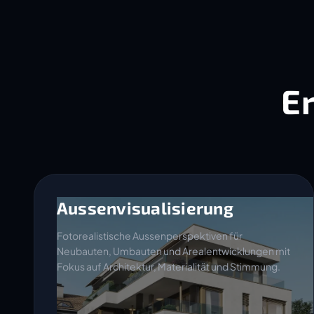
E
Aussenvisualisierung
Fotorealistische Aussenperspektiven für
Neubauten, Umbauten und Arealentwicklungen mit
Fokus auf Architektur, Materialität und Stimmung.