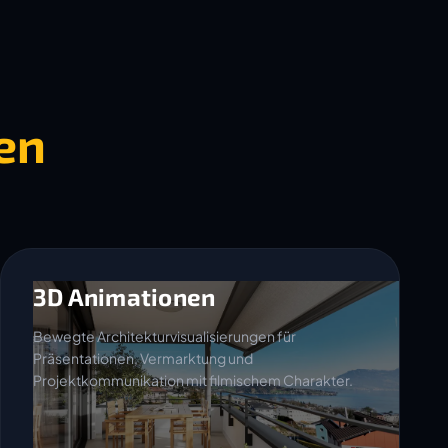
en
3D Animationen
Bewegte Architekturvisualisierungen für
Präsentationen, Vermarktung und
Projektkommunikation mit filmischem Charakter.