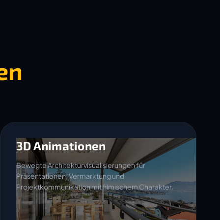
en
3D Animationen
Bewegte Architekturvisualisierungen für
Präsentationen, Vermarktung und
Projektkommunikation mit filmischem Charakter.