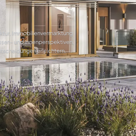
tektur, Immobilienvermarktung
ssen- und Innenperspektiven,
ntscheidungen erleichtern.