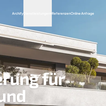
Archify
Dienstleistungen
▾
Referenzen
Online Anfrage
erung für
und