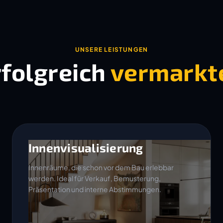
UNSERE LEISTUNGEN
rfolgreich
vermarkt
Innenvisualisierung
Innenräume, die schon vor dem Bau erlebbar
werden. Ideal für Verkauf, Bemusterung,
Präsentation und interne Abstimmungen.