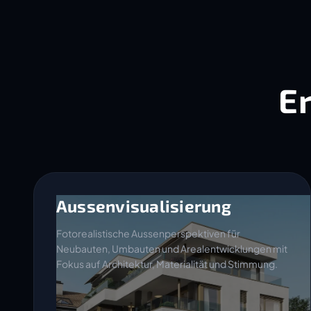
E
Aussenvisualisierung
Fotorealistische Aussenperspektiven für
Neubauten, Umbauten und Arealentwicklungen mit
Fokus auf Architektur, Materialität und Stimmung.