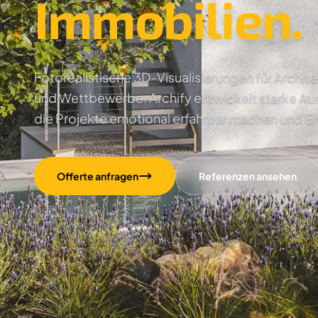
Immobilien.
Fotorealistische 3D-Visualisierungen für Archi
und Wettbewerbe. Archify entwickelt starke Au
die Projekte emotional erfahrbar machen und E
Offerte anfragen
Referenzen ansehen