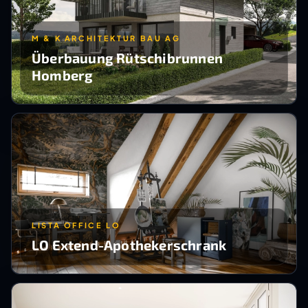
M & K ARCHITEKTUR BAU AG
Überbauung Rütschibrunnen
Homberg
LISTA OFFICE LO
LO Extend-Apothekerschrank