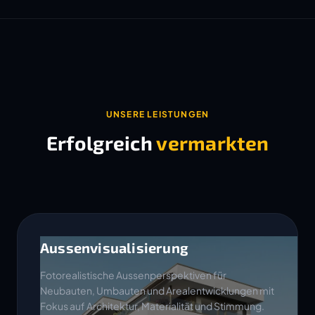
UNSERE LEISTUNGEN
Erfolgreich
vermarkten
Aussenvisualisierung
Fotorealistische Aussenperspektiven für
Neubauten, Umbauten und Arealentwicklungen mit
Fokus auf Architektur, Materialität und Stimmung.