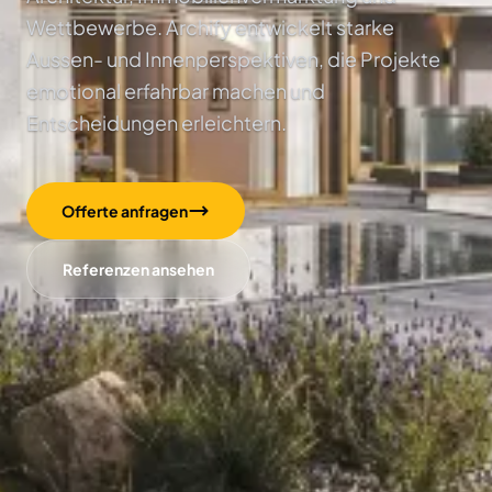
Wettbewerbe. Archify entwickelt starke
Aussen- und Innenperspektiven, die Projekte
emotional erfahrbar machen und
Entscheidungen erleichtern.
Offerte anfragen
Referenzen ansehen