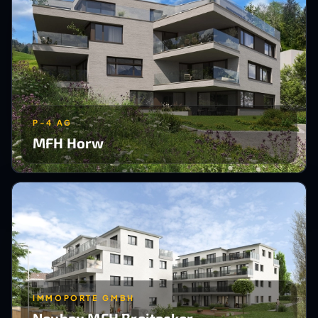
P-4 AG
MFH Horw
IMMOPORTE GMBH
Neubau MFH Breitacker