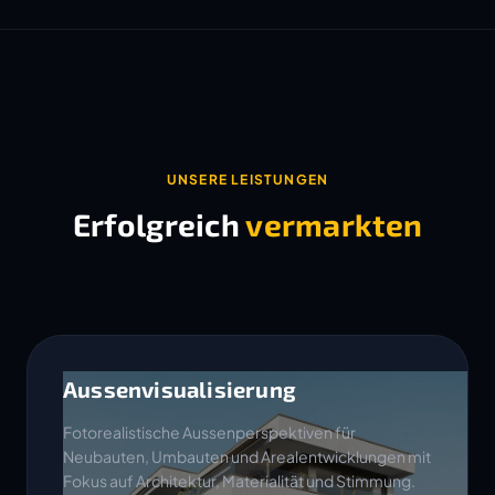
UNSERE LEISTUNGEN
Erfolgreich
vermarkten
Aussenvisualisierung
Fotorealistische Aussenperspektiven für
Neubauten, Umbauten und Arealentwicklungen mit
Fokus auf Architektur, Materialität und Stimmung.