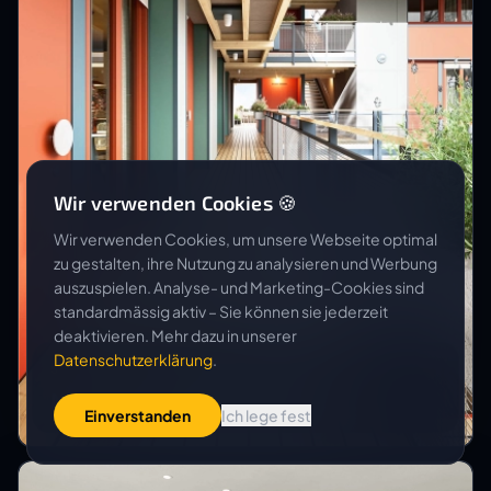
Wir verwenden Cookies 🍪
Wir verwenden Cookies, um unsere Webseite optimal
zu gestalten, ihre Nutzung zu analysieren und Werbung
auszuspielen. Analyse- und Marketing-Cookies sind
standardmässig aktiv – Sie können sie jederzeit
deaktivieren. Mehr dazu in unserer
Datenschutzerklärung
.
STIFTUNG HABITAT
Neubau Weinlagerstrasse
Einverstanden
Ich lege fest