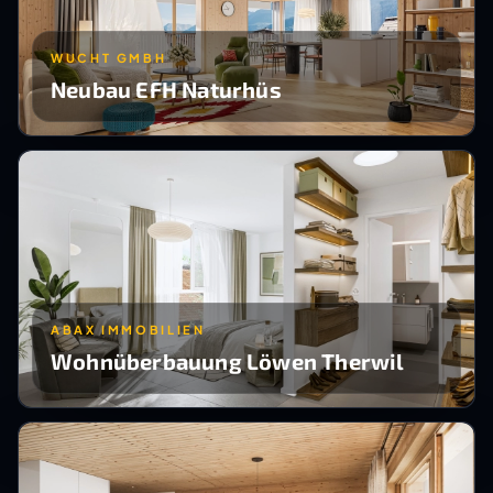
WUCHT GMBH
Neubau EFH Naturhüs
ABAX IMMOBILIEN
Wohnüberbauung Löwen Therwil