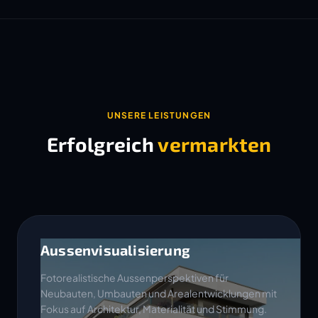
UNSERE LEISTUNGEN
Erfolgreich
vermarkten
Aussenvisualisierung
Fotorealistische Aussenperspektiven für
Neubauten, Umbauten und Arealentwicklungen mit
Fokus auf Architektur, Materialität und Stimmung.