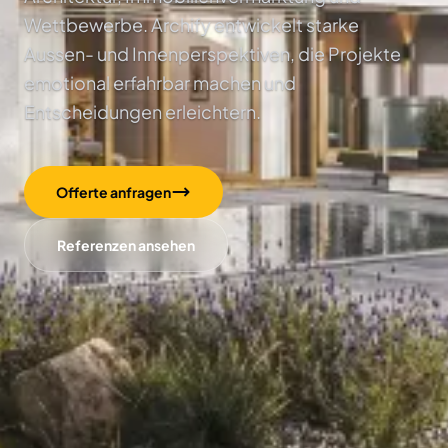
Wettbewerbe. Archify entwickelt starke
Aussen- und Innenperspektiven, die Projekte
emotional erfahrbar machen und
Entscheidungen erleichtern.
Offerte anfragen
Referenzen ansehen