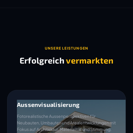
UNSERE LEISTUNGEN
Erfolgreich
vermarkten
Aussenvisualisierung
Fotorealistische Aussenperspektiven für
Neubauten, Umbauten und Arealentwicklungen mit
Fokus auf Architektur, Materialität und Stimmung.