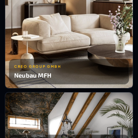
CREO GROUP GMBH
Neubau MFH