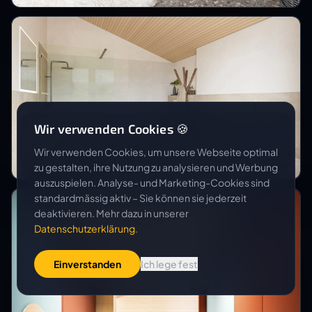
Wir verwenden Cookies 🍪
HALTER AG, RENOVATIONEN
Umbau Grubenstrasse
Wir verwenden Cookies, um unsere Webseite optimal
zu gestalten, ihre Nutzung zu analysieren und Werbung
auszuspielen. Analyse- und Marketing-Cookies sind
standardmässig aktiv – Sie können sie jederzeit
deaktivieren. Mehr dazu in unserer
Datenschutzerklärung
.
Einverstanden
Ich lege fest