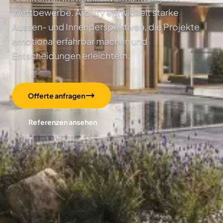
Wettbewerbe. Archify entwickelt starke
Aussen- und Innenperspektiven, die Projekte
emotional erfahrbar machen und
Entscheidungen erleichtern.
Offerte anfragen
Referenzen ansehen