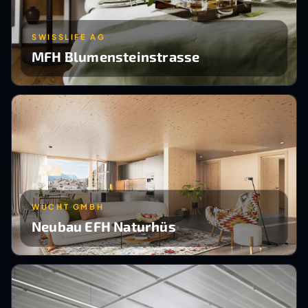
SWISSLIFE AG
MFH Blumensteinstrasse
WUCHT GMBH
Neubau EFH Naturhüs