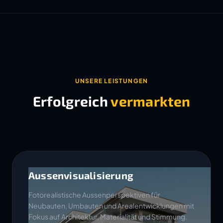
UNSERE LEISTUNGEN
Erfolgreich
vermarkten
Aussenvisualisierung
Fotorealistische Aussenperspektiven für
Neubauten, Umbauten und Arealentwicklungen mit
Fokus auf Architektur, Materialität und Stimmung.