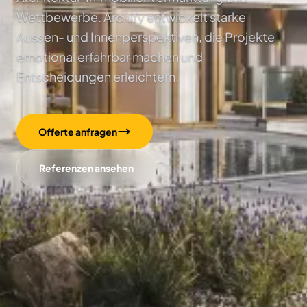
Wettbewerbe. Archify entwickelt starke
Aussen- und Innenperspektiven, die Projekte
emotional erfahrbar machen und
Entscheidungen erleichtern.
Offerte anfragen
Referenzen ansehen