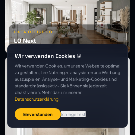
LISTA OFFICE LO
LO Next
Wir verwenden Cookies 🍪
Wir verwenden Cookies, um unsere Webseite optimal
zu gestalten, ihre Nutzung zu analysieren und Werbung
auszuspielen. Analyse- und Marketing-Cookies sind
standardmässig aktiv – Sie können sie jederzeit
deaktivieren. Mehr dazu in unserer
Datenschutzerklärung
.
Einverstanden
Ich lege fest