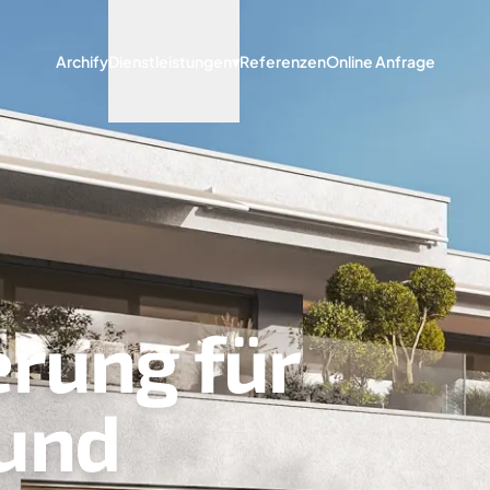
Archify
Dienstleistungen
▾
Referenzen
Online Anfrage
erung für
und