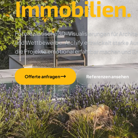
Immobilien.
Fotorealistische 3D-Visualisierungen für Archi
und Wettbewerbe. Archify entwickelt starke Au
die Projekte emotional erfahrbar machen und E
Offerte anfragen
Referenzen ansehen