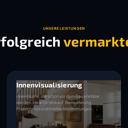
UNSERE LEISTUNGEN
rfolgreich
vermarkt
Innenvisualisierung
Innenräume, die schon vor dem Bau erlebbar
werden. Ideal für Verkauf, Bemusterung,
Präsentation und interne Abstimmungen.