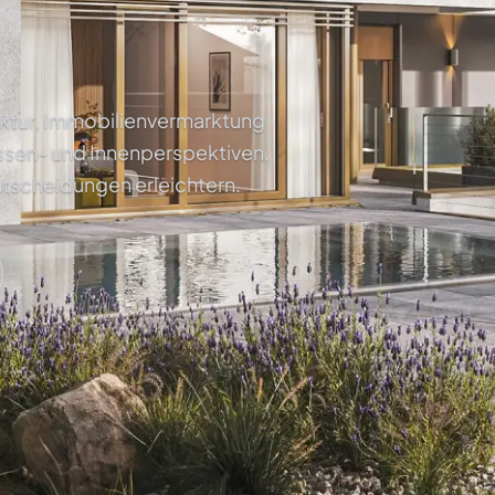
tektur, Immobilienvermarktung
ssen- und Innenperspektiven,
ntscheidungen erleichtern.