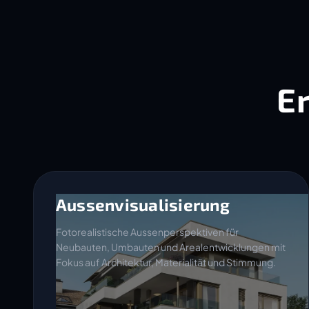
E
Aussenvisualisierung
Fotorealistische Aussenperspektiven für
Neubauten, Umbauten und Arealentwicklungen mit
Fokus auf Architektur, Materialität und Stimmung.