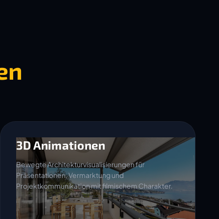
en
3D Animationen
Bewegte Architekturvisualisierungen für
Präsentationen, Vermarktung und
Projektkommunikation mit filmischem Charakter.