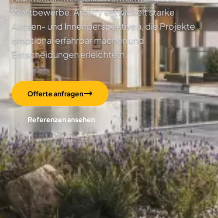
Wettbewerbe. Archify entwickelt starke
Aussen- und Innenperspektiven, die Projekte
emotional erfahrbar machen und
Entscheidungen erleichtern.
Offerte anfragen
Referenzen ansehen