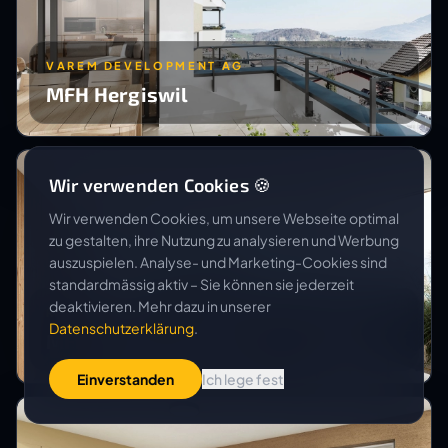
VAREM DEVELOPMENT AG
MFH Hergiswil
Wir verwenden Cookies 🍪
Wir verwenden Cookies, um unsere Webseite optimal
zu gestalten, ihre Nutzung zu analysieren und Werbung
auszuspielen. Analyse- und Marketing-Cookies sind
standardmässig aktiv – Sie können sie jederzeit
deaktivieren. Mehr dazu in unserer
RUNDUM ARCHITEKTUR
Datenschutzerklärung
.
MFH Täscher
Einverstanden
Ich lege fest