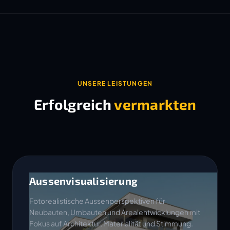
UNSERE LEISTUNGEN
Erfolgreich
vermarkten
Aussenvisualisierung
Fotorealistische Aussenperspektiven für
Neubauten, Umbauten und Arealentwicklungen mit
Fokus auf Architektur, Materialität und Stimmung.