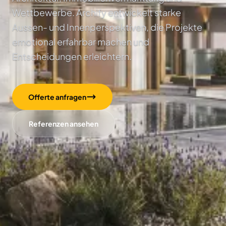
Wettbewerbe. Archify entwickelt starke
Aussen- und Innenperspektiven, die Projekte
emotional erfahrbar machen und
Entscheidungen erleichtern.
Offerte anfragen
Referenzen ansehen