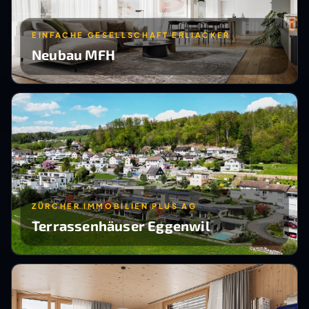
EINFACHE GESELLSCHAFT ERLIACKER
Neubau MFH
ZÜRCHER IMMOBILIEN PLUS AG
Terrassenhäuser Eggenwil