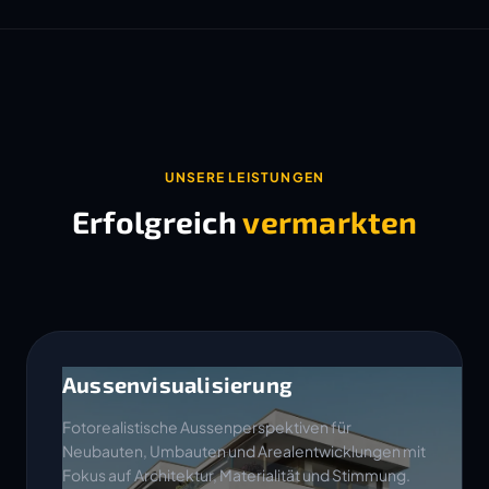
UNSERE LEISTUNGEN
Erfolgreich
vermarkten
Aussenvisualisierung
Fotorealistische Aussenperspektiven für
Neubauten, Umbauten und Arealentwicklungen mit
Fokus auf Architektur, Materialität und Stimmung.