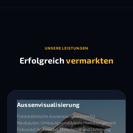
UNSERE LEISTUNGEN
Erfolgreich
vermarkten
Aussenvisualisierung
Fotorealistische Aussenperspektiven für
Neubauten, Umbauten und Arealentwicklungen mit
Fokus auf Architektur, Materialität und Stimmung.