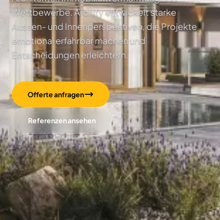
Wettbewerbe. Archify entwickelt starke
Aussen- und Innenperspektiven, die Projekte
emotional erfahrbar machen und
Entscheidungen erleichtern.
Offerte anfragen
Referenzen ansehen