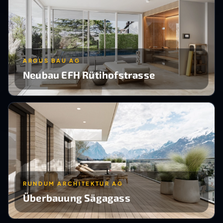
ARGUS BAU AG
Neubau EFH Rütihofstrasse
RUNDUM ARCHITEKTUR AG
Überbauung Sägagass