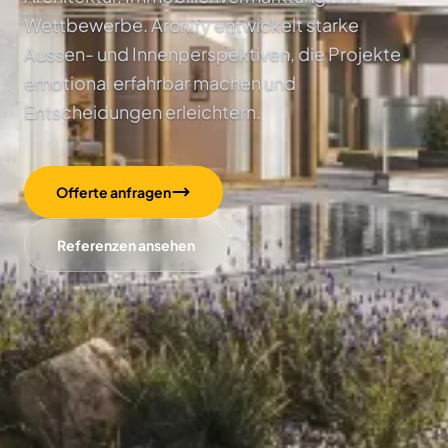
Wettbewerbe. Archify entwickelt starke
Aussen- und Innenperspektiven, die Projekte
emotional erfahrbar machen und
Entscheidungen erleichtern.
Offerte anfragen
Referenzen ansehen