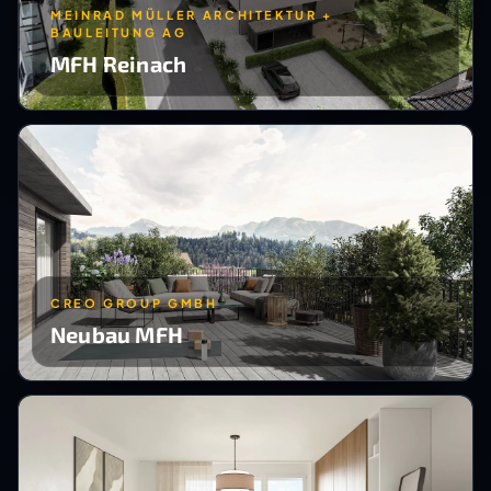
MEINRAD MÜLLER ARCHITEKTUR +
BAULEITUNG AG
MFH Reinach
CREO GROUP GMBH
Neubau MFH