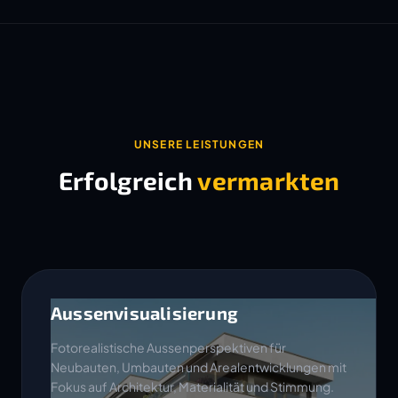
UNSERE LEISTUNGEN
Erfolgreich
vermarkten
Aussenvisualisierung
Fotorealistische Aussenperspektiven für
Neubauten, Umbauten und Arealentwicklungen mit
Fokus auf Architektur, Materialität und Stimmung.