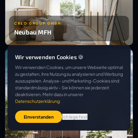
CREO GROUP GMBH
Neubau MFH
Wir verwenden Cookies 🍪
Wir verwenden Cookies, um unsere Webseite optimal
zu gestalten, ihre Nutzung zu analysieren und Werbung
auszuspielen. Analyse- und Marketing-Cookies sind
standardmässig aktiv – Sie können sie jederzeit
deaktivieren. Mehr dazu in unserer
Datenschutzerklärung
.
Einverstanden
Ich lege fest