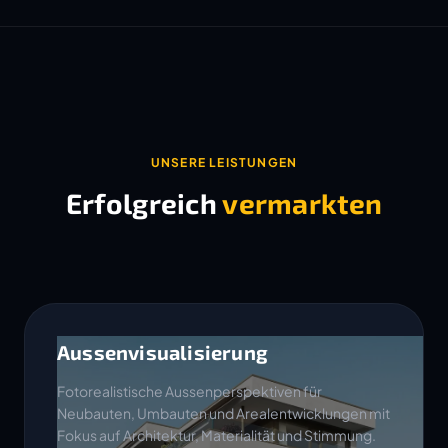
UNSERE LEISTUNGEN
Erfolgreich
vermarkten
Aussenvisualisierung
Fotorealistische Aussenperspektiven für
Neubauten, Umbauten und Arealentwicklungen mit
Fokus auf Architektur, Materialität und Stimmung.