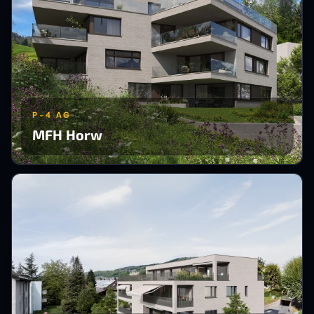
P-4 AG
MFH Horw