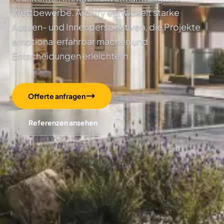
Wettbewerbe. Archify entwickelt starke
Aussen- und Innenperspektiven, die Projekte
emotional erfahrbar machen und
Entscheidungen erleichtern.
Offerte anfragen
Referenzen ansehen