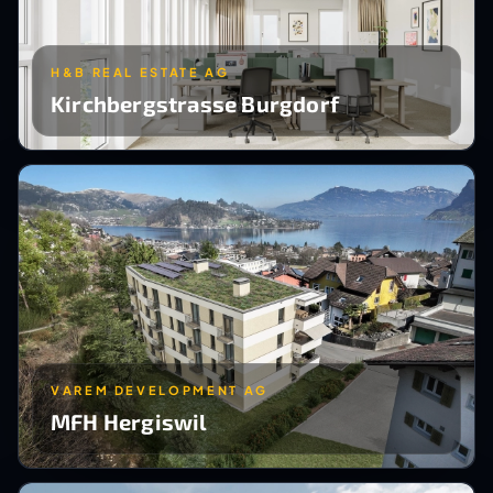
H&B REAL ESTATE AG
Kirchbergstrasse Burgdorf
VAREM DEVELOPMENT AG
MFH Hergiswil