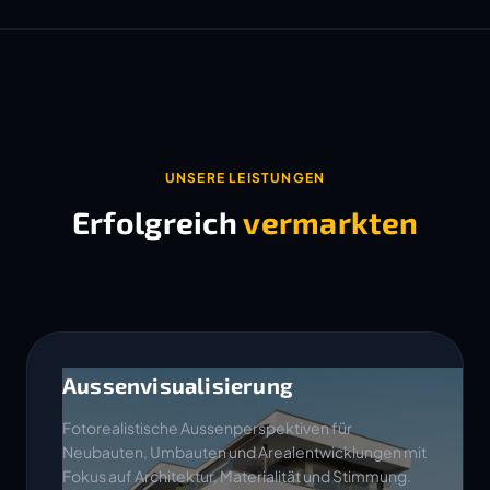
UNSERE LEISTUNGEN
Erfolgreich
vermarkten
Aussenvisualisierung
Fotorealistische Aussenperspektiven für
Neubauten, Umbauten und Arealentwicklungen mit
Fokus auf Architektur, Materialität und Stimmung.