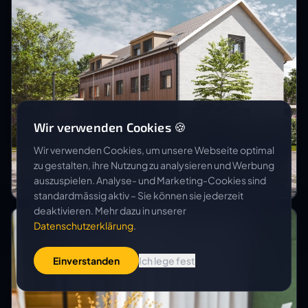
Wir verwenden Cookies 🍪
Wir verwenden Cookies, um unsere Webseite optimal
LINDENMANN IMMOBILIEN AG
zu gestalten, ihre Nutzung zu analysieren und Werbung
Neubau REFH Fabrikgässli
auszuspielen. Analyse- und Marketing-Cookies sind
standardmässig aktiv – Sie können sie jederzeit
deaktivieren. Mehr dazu in unserer
Datenschutzerklärung
.
Einverstanden
Ich lege fest