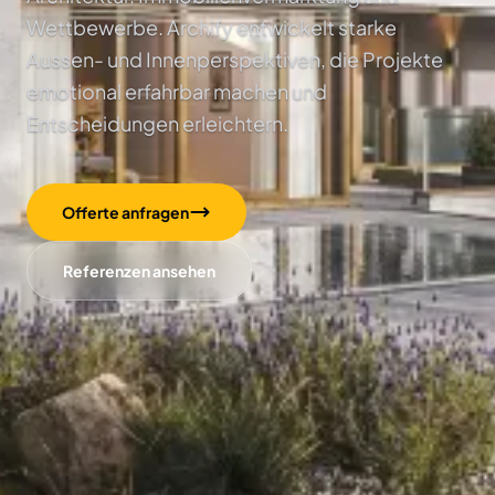
Wettbewerbe. Archify entwickelt starke
Aussen- und Innenperspektiven, die Projekte
emotional erfahrbar machen und
Entscheidungen erleichtern.
Offerte anfragen
Referenzen ansehen