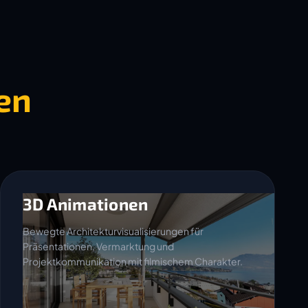
en
3D Animationen
Bewegte Architekturvisualisierungen für
Präsentationen, Vermarktung und
Projektkommunikation mit filmischem Charakter.