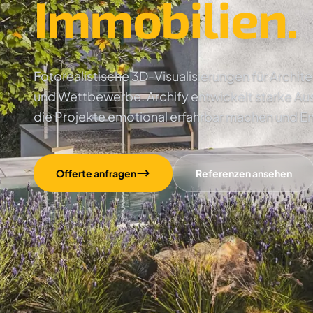
Immobilien.
Fotorealistische 3D-Visualisierungen für Archi
und Wettbewerbe. Archify entwickelt starke Au
die Projekte emotional erfahrbar machen und E
Offerte anfragen
Referenzen ansehen