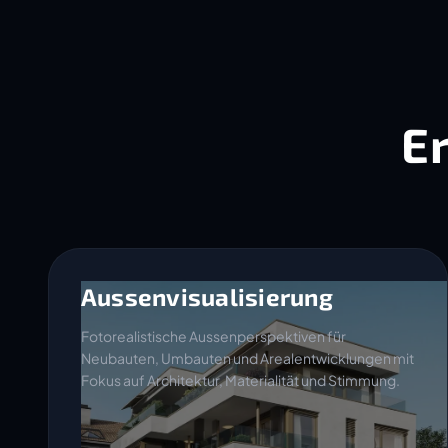
E
Aussenvisualisierung
Fotorealistische Aussenperspektiven für
Neubauten, Umbauten und Arealentwicklungen mit
Fokus auf Architektur, Materialität und Stimmung.