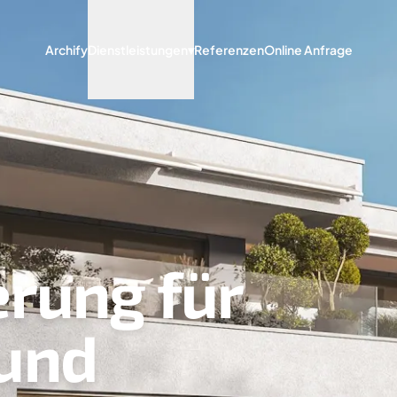
Archify
Dienstleistungen
▾
Referenzen
Online Anfrage
erung für
und