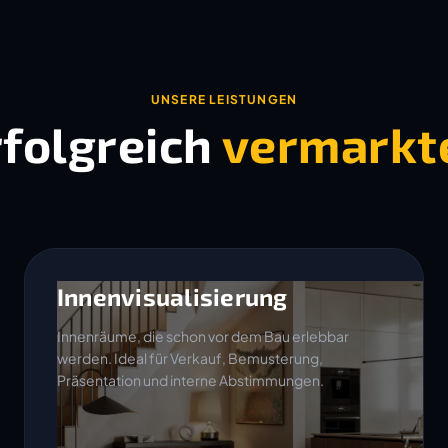
UNSERE LEISTUNGEN
rfolgreich
vermarkt
Innenvisualisierung
Innenräume, die schon vor dem Bau erlebbar
werden. Ideal für Verkauf, Bemusterung,
Präsentation und interne Abstimmungen.