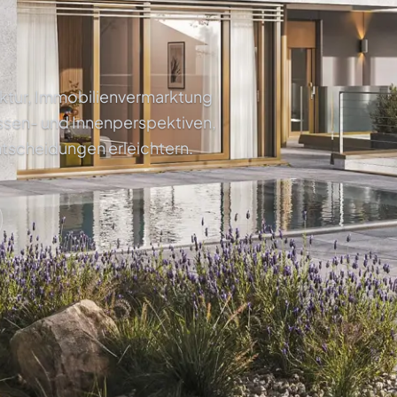
tektur, Immobilienvermarktung
ssen- und Innenperspektiven,
ntscheidungen erleichtern.