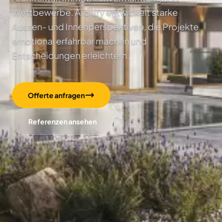
Wettbewerbe. Archify entwickelt starke
Aussen- und Innenperspektiven, die Projekte
emotional erfahrbar machen und
Entscheidungen erleichtern.
Offerte anfragen
Referenzen ansehen