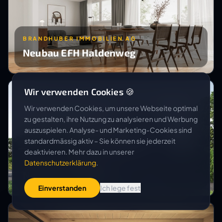
BRANDHUBER IMMOBILIEN AG
Neubau EFH Haldenweg
Wir verwenden Cookies 🍪
Wir verwenden Cookies, um unsere Webseite optimal
zu gestalten, ihre Nutzung zu analysieren und Werbung
auszuspielen. Analyse- und Marketing-Cookies sind
standardmässig aktiv – Sie können sie jederzeit
deaktivieren. Mehr dazu in unserer
BADER IMMOBILIEN AG
Datenschutzerklärung
.
Neubau EFH Greppen
Einverstanden
Ich lege fest