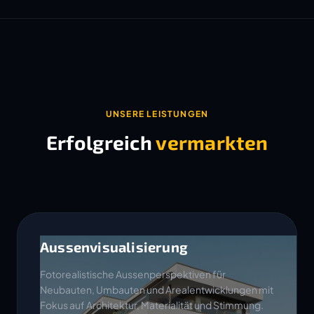
UNSERE LEISTUNGEN
Erfolgreich
vermarkten
Aussenvisualisierung
Fotorealistische Aussenperspektiven für
Neubauten, Umbauten und Arealentwicklungen mit
Fokus auf Architektur, Materialität und Stimmung.