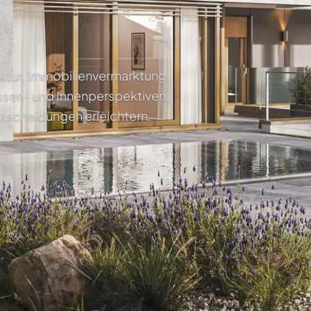
tektur, Immobilienvermarktung
ssen- und Innenperspektiven,
ntscheidungen erleichtern.