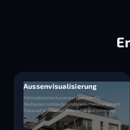
E
Aussenvisualisierung
Fotorealistische Aussenperspektiven für
Neubauten, Umbauten und Arealentwicklungen mit
Fokus auf Architektur, Materialität und Stimmung.