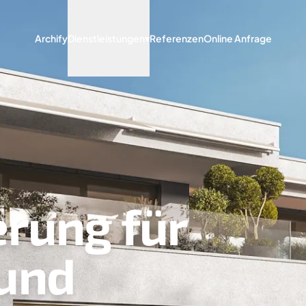
Archify
Dienstleistungen
▾
Referenzen
Online Anfrage
erung für
und