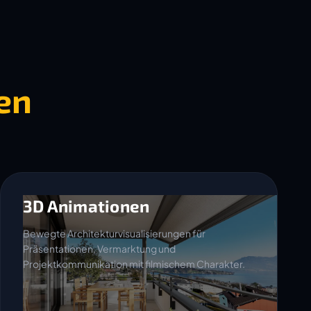
en
3D Animationen
Bewegte Architekturvisualisierungen für
Präsentationen, Vermarktung und
Projektkommunikation mit filmischem Charakter.