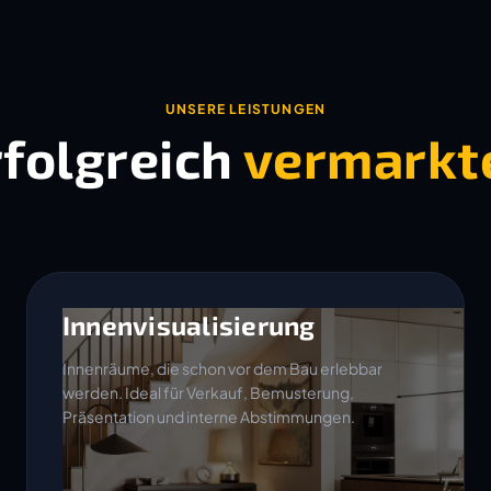
UNSERE LEISTUNGEN
rfolgreich
vermarkt
Innenvisualisierung
Innenräume, die schon vor dem Bau erlebbar
werden. Ideal für Verkauf, Bemusterung,
Präsentation und interne Abstimmungen.