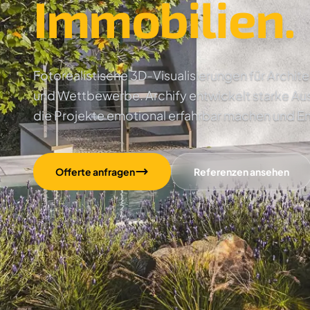
Immobilien.
Fotorealistische 3D-Visualisierungen für Archi
und Wettbewerbe. Archify entwickelt starke Au
die Projekte emotional erfahrbar machen und E
Offerte anfragen
Referenzen ansehen