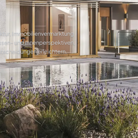
tektur, Immobilienvermarktung
ssen- und Innenperspektiven,
ntscheidungen erleichtern.