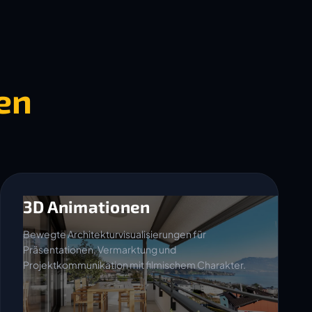
en
3D Animationen
Bewegte Architekturvisualisierungen für
Präsentationen, Vermarktung und
Projektkommunikation mit filmischem Charakter.