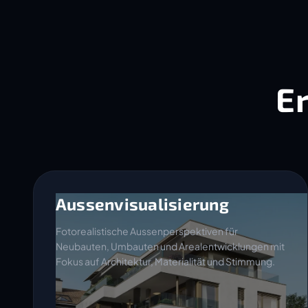
E
Aussenvisualisierung
Fotorealistische Aussenperspektiven für
Neubauten, Umbauten und Arealentwicklungen mit
Fokus auf Architektur, Materialität und Stimmung.