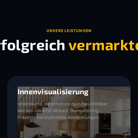
UNSERE LEISTUNGEN
rfolgreich
vermarkt
Innenvisualisierung
Innenräume, die schon vor dem Bau erlebbar
werden. Ideal für Verkauf, Bemusterung,
Präsentation und interne Abstimmungen.