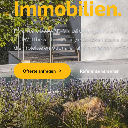
Immobilien.
Fotorealistische 3D-Visualisierungen für Archi
und Wettbewerbe. Archify entwickelt starke Au
die Projekte emotional erfahrbar machen und E
Offerte anfragen
Referenzen ansehen