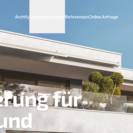
Archify
Dienstleistungen
▾
Referenzen
Online Anfrage
erung für
und