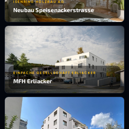
ISENRING HOLZBAU AG
Neubau Speisenackerstrasse
EINFACHE GESELLSCHAFT ERLIACKER
MFH Erliacker