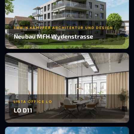
ERWIN KÄMPFER ARCHITEKTUR UND DESIGN
Neubau MFH Wydenstrasse
LISTA OFFICE LO
LO D11