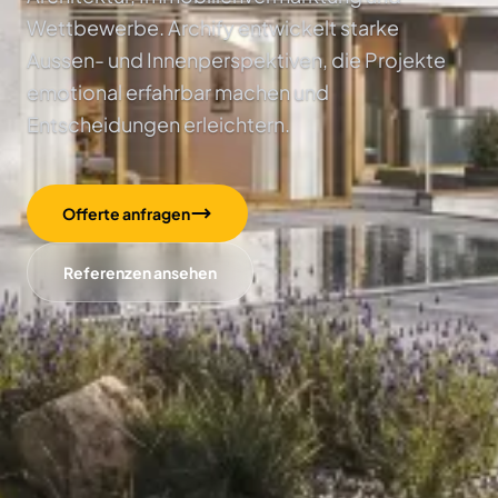
Wettbewerbe. Archify entwickelt starke
Aussen- und Innenperspektiven, die Projekte
emotional erfahrbar machen und
Entscheidungen erleichtern.
Offerte anfragen
Referenzen ansehen