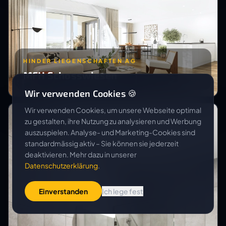
HINDER LIEGENSCHAFTEN AG
MFH Schosswiesen
Wir verwenden Cookies 🍪
Wir verwenden Cookies, um unsere Webseite optimal
zu gestalten, ihre Nutzung zu analysieren und Werbung
auszuspielen. Analyse- und Marketing-Cookies sind
standardmässig aktiv – Sie können sie jederzeit
deaktivieren. Mehr dazu in unserer
Datenschutzerklärung
.
Einverstanden
Ich lege fest