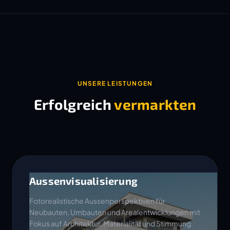
UNSERE LEISTUNGEN
Erfolgreich
vermarkten
Aussenvisualisierung
Fotorealistische Aussenperspektiven für
Neubauten, Umbauten und Arealentwicklungen mit
Fokus auf Architektur, Materialität und Stimmung.