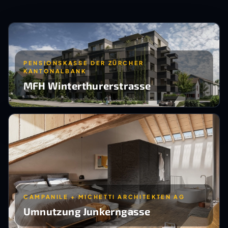
PENSIONSKASSE DER ZÜRCHER
KANTONALBANK
MFH Winterthurerstrasse
CAMPANILE + MICHETTI ARCHITEKTEN AG
Umnutzung Junkerngasse