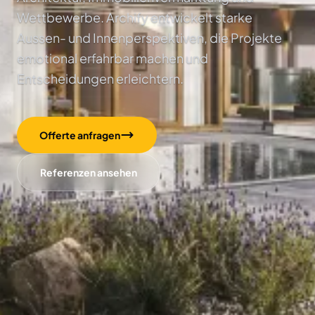
Wettbewerbe. Archify entwickelt starke
Aussen- und Innenperspektiven, die Projekte
emotional erfahrbar machen und
Entscheidungen erleichtern.
Offerte anfragen
Referenzen ansehen