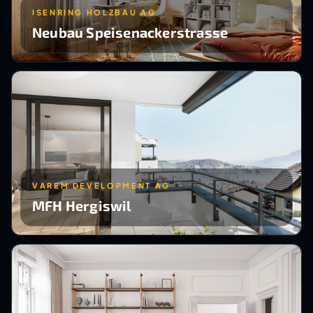
ISENRING HOLZBAU AG
Neubau Speisenackerstrasse
VAREM DEVELOPMENT AG
MFH Hergiswil