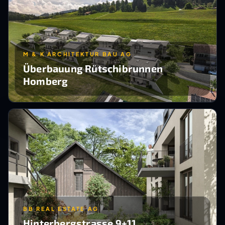
M & K ARCHITEKTUR BAU AG
Überbauung Rütschibrunnen
Homberg
BB REAL ESTATE AG
Hinterbergstrasse 9+11