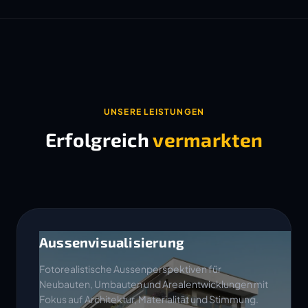
UNSERE LEISTUNGEN
Erfolgreich
vermarkten
Aussenvisualisierung
Fotorealistische Aussenperspektiven für
Neubauten, Umbauten und Arealentwicklungen mit
Fokus auf Architektur, Materialität und Stimmung.