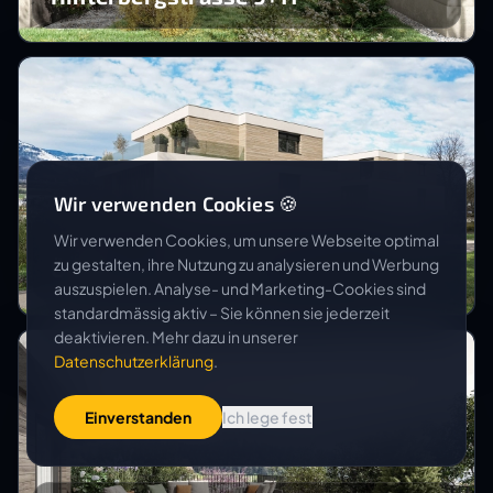
Wir verwenden Cookies 🍪
RUNDUM ARCHITEKTUR AG
Wir verwenden Cookies, um unsere Webseite optimal
zu gestalten, ihre Nutzung zu analysieren und Werbung
Überbauung Sägagass
auszuspielen. Analyse- und Marketing-Cookies sind
standardmässig aktiv – Sie können sie jederzeit
deaktivieren. Mehr dazu in unserer
Datenschutzerklärung
.
Einverstanden
Ich lege fest