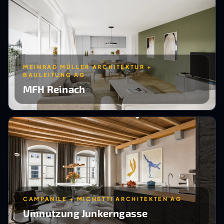
MEINRAD MÜLLER ARCHITEKTUR +
BAULEITUNG AG
MFH Reinach
CAMPANILE + MICHETTI ARCHITEKTEN AG
Umnutzung Junkerngasse