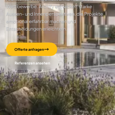
Wettbewerbe. Archify entwickelt starke
Aussen- und Innenperspektiven, die Projekte
emotional erfahrbar machen und
Entscheidungen erleichtern.
Offerte anfragen
Referenzen ansehen