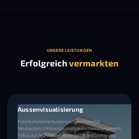
UNSERE LEISTUNGEN
Erfolgreich
vermarkten
Aussenvisualisierung
Fotorealistische Aussenperspektiven für
Neubauten, Umbauten und Arealentwicklungen mit
Fokus auf Architektur, Materialität und Stimmung.