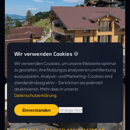
Wir verwenden Cookies 🍪
VAREM DEVELOPMENT AG
Wir verwenden Cookies, um unsere Webseite optimal
Überbauung Alpenblick
zu gestalten, ihre Nutzung zu analysieren und Werbung
auszuspielen. Analyse- und Marketing-Cookies sind
standardmässig aktiv – Sie können sie jederzeit
deaktivieren. Mehr dazu in unserer
Datenschutzerklärung
.
Einverstanden
Ich lege fest
CAMPANILE + MICHETTI ARCHITEKTEN AG