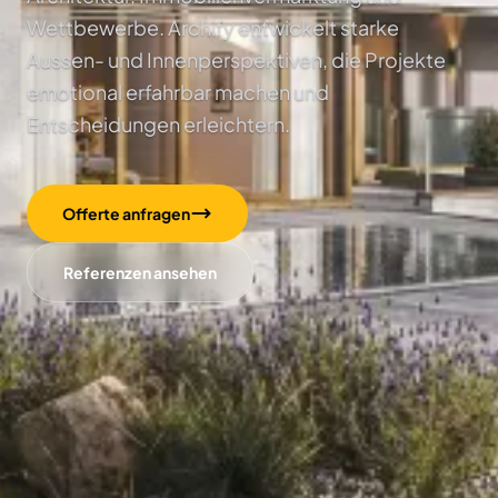
Wettbewerbe. Archify entwickelt starke
Aussen- und Innenperspektiven, die Projekte
emotional erfahrbar machen und
Entscheidungen erleichtern.
Offerte anfragen
Referenzen ansehen