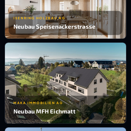
ISENRING HOLZBAU AG
Neubau Speisenackerstrasse
MAKA IMMOBILIEN AG
Neubau MFH Eichmatt