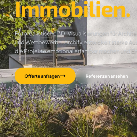
Immobilien.
Fotorealistische 3D-Visualisierungen für Archi
und Wettbewerbe. Archify entwickelt starke Au
die Projekte emotional erfahrbar machen und E
Offerte anfragen
Referenzen ansehen