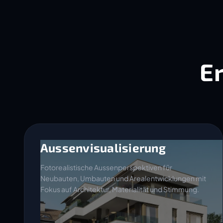
E
Aussenvisualisierung
Fotorealistische Aussenperspektiven für
Neubauten, Umbauten und Arealentwicklungen mit
Fokus auf Architektur, Materialität und Stimmung.