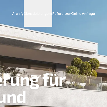
Archify
Dienstleistungen
▾
Referenzen
Online Anfrage
erung für
und