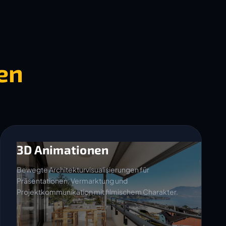
en
3D Animationen
Bewegte Architekturvisualisierungen für
Präsentationen, Vermarktung und
Projektkommunikation mit filmischem Charakter.