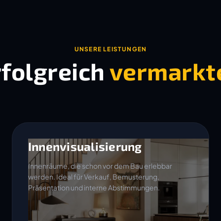
UNSERE LEISTUNGEN
rfolgreich
vermarkt
Innenvisualisierung
Innenräume, die schon vor dem Bau erlebbar
werden. Ideal für Verkauf, Bemusterung,
Präsentation und interne Abstimmungen.