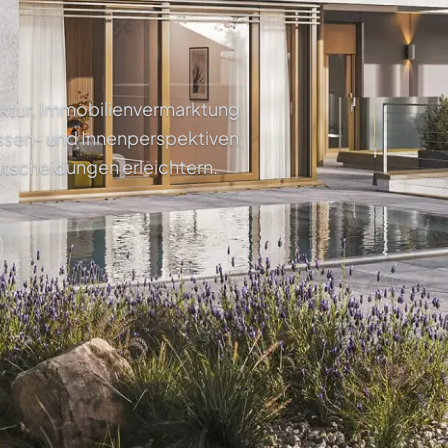
tektur, Immobilienvermarktung
ssen- und Innenperspektiven,
ntscheidungen erleichtern.