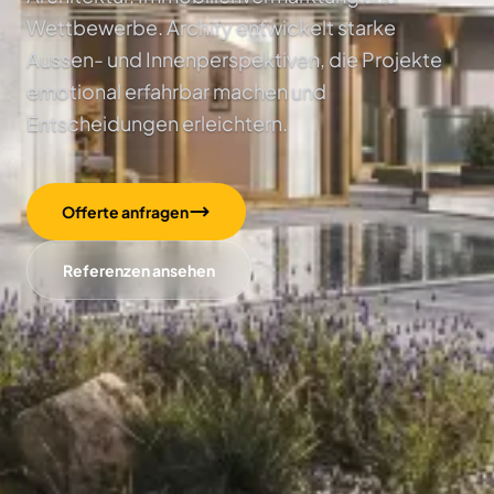
Wettbewerbe. Archify entwickelt starke
Aussen- und Innenperspektiven, die Projekte
emotional erfahrbar machen und
Entscheidungen erleichtern.
Offerte anfragen
Referenzen ansehen