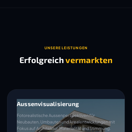
UNSERE LEISTUNGEN
Erfolgreich
vermarkten
Aussenvisualisierung
Fotorealistische Aussenperspektiven für
Neubauten, Umbauten und Arealentwicklungen mit
Fokus auf Architektur, Materialität und Stimmung.