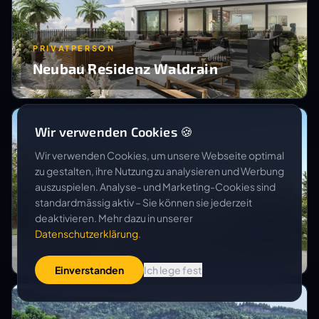
PRIVATPERSON
Neubau Residenz Waldrain
Wir verwenden Cookies 🍪
Wir verwenden Cookies, um unsere Webseite optimal
zu gestalten, ihre Nutzung zu analysieren und Werbung
auszuspielen. Analyse- und Marketing-Cookies sind
standardmässig aktiv – Sie können sie jederzeit
deaktivieren. Mehr dazu in unserer
VAREM DEVELOPMENT AG
Datenschutzerklärung
.
MFH Hergiswil
Einverstanden
Ich lege fest