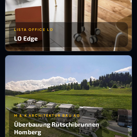
LISTA OFFICE LO
LO Edge
M & K ARCHITEKTUR BAU AG
Überbauung Rütschibrunnen
Homberg