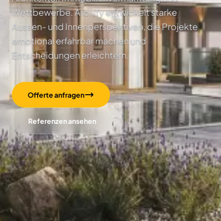
Wettbewerbe. Archify entwickelt starke
Aussen- und Innenperspektiven, die Projekte
emotional erfahrbar machen und
Entscheidungen erleichtern.
Offerte anfragen
Referenzen ansehen