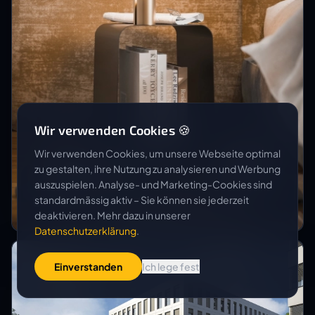
Wir verwenden Cookies 🍪
Wir verwenden Cookies, um unsere Webseite optimal
zu gestalten, ihre Nutzung zu analysieren und Werbung
LISTA OFFICE LO
auszuspielen. Analyse- und Marketing-Cookies sind
LO Plug
standardmässig aktiv – Sie können sie jederzeit
deaktivieren. Mehr dazu in unserer
Datenschutzerklärung
.
Einverstanden
Ich lege fest