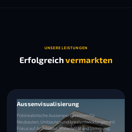
UNSERE LEISTUNGEN
Erfolgreich
vermarkten
Aussenvisualisierung
Fotorealistische Aussenperspektiven für
Neubauten, Umbauten und Arealentwicklungen mit
Fokus auf Architektur, Materialität und Stimmung.