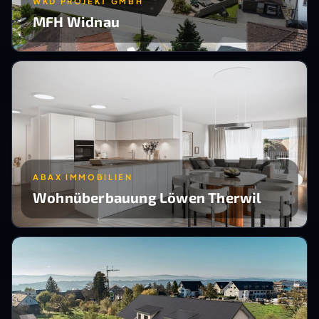
WKD PROJEKT GMBH
MFH Widnau
ABAX IMMOBILIEN
Wohnüberbauung Löwen Therwil