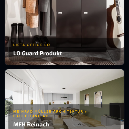
LISTA OFFICE LO
LO Guard Produkt
MEINRAD MÜLLER ARCHITEKTUR +
BAULEITUNG AG
MFH Reinach