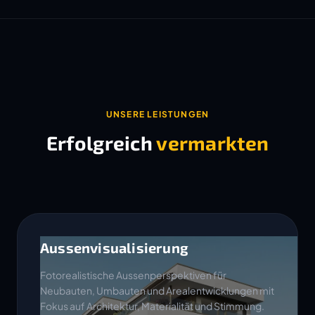
UNSERE LEISTUNGEN
Erfolgreich
vermarkten
Aussenvisualisierung
Fotorealistische Aussenperspektiven für
Neubauten, Umbauten und Arealentwicklungen mit
Fokus auf Architektur, Materialität und Stimmung.