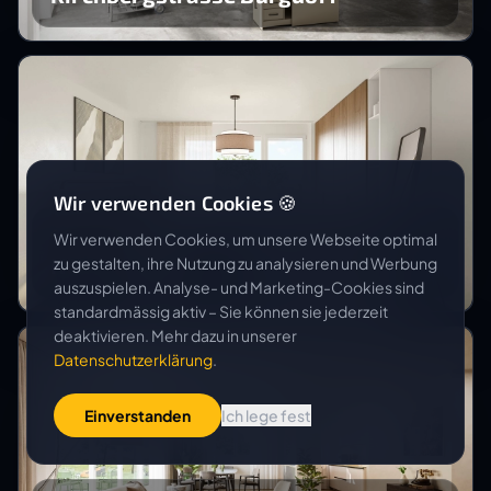
Wir verwenden Cookies 🍪
CREO GROUP GMBH
Wir verwenden Cookies, um unsere Webseite optimal
Neubau MFH
zu gestalten, ihre Nutzung zu analysieren und Werbung
auszuspielen. Analyse- und Marketing-Cookies sind
standardmässig aktiv – Sie können sie jederzeit
deaktivieren. Mehr dazu in unserer
Datenschutzerklärung
.
Einverstanden
Ich lege fest