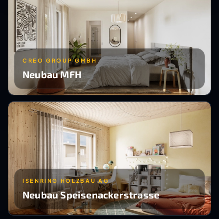
CREO GROUP GMBH
Neubau MFH
ISENRING HOLZBAU AG
Neubau Speisenackerstrasse