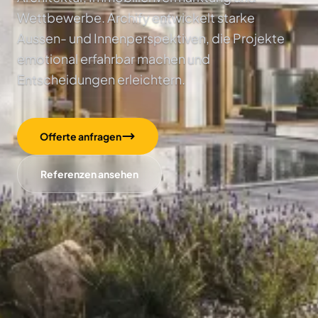
Wettbewerbe. Archify entwickelt starke
Aussen- und Innenperspektiven, die Projekte
emotional erfahrbar machen und
Entscheidungen erleichtern.
Offerte anfragen
Referenzen ansehen