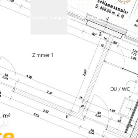
Archify
Dienstleistungen
▾
Referenzen
Online Anfrage
,
e.