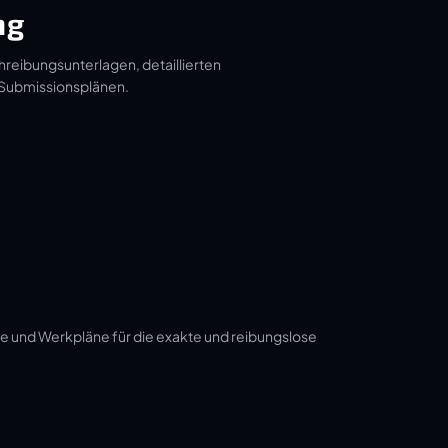
ng
hreibungsunterlagen, detaillierten
 Submissionsplänen.
e und Werkpläne für die exakte und reibungslose