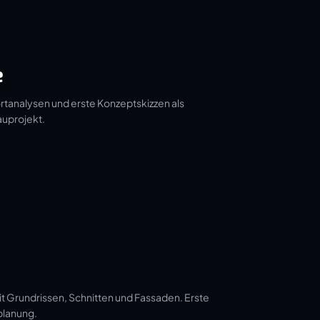
e
tanalysen und erste Konzeptskizzen als
auprojekt.
t Grundrissen, Schnitten und Fassaden. Erste
planung.