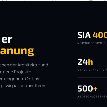
SIA
40
ner
NORMKONFORME PL
planung
24
h
ichen der Architektur und
OFFERTE INNERT EI
in neue Projekte
gen eingehen. Ob Last-
– wir passen uns Ihren
500
+
ABGESCHLOSSENE 