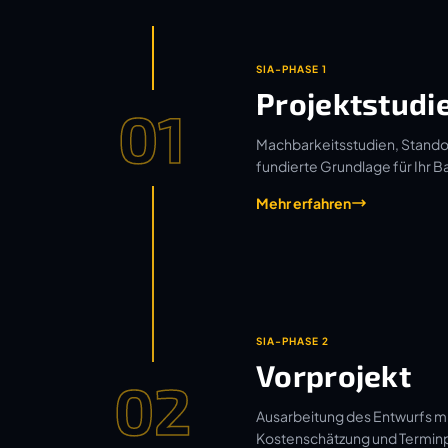
SIA-PHASE 1
Projektstudi
01
Machbarkeitsstudien, Standor
fundierte Grundlage für Ihr B
Mehr erfahren
SIA-PHASE 2
Vorprojekt
02
Ausarbeitung des Entwurfs mi
Kostenschätzung und Termin