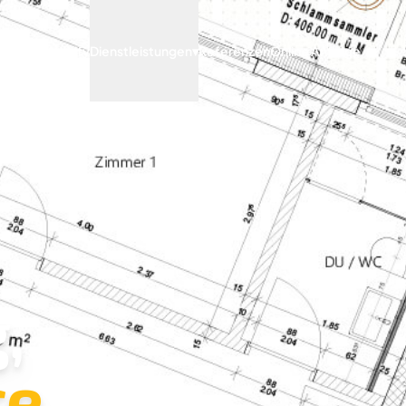
Archify
Dienstleistungen
▾
Referenzen
Online Anfrage
,
e.