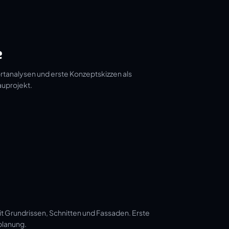
e
tanalysen und erste Konzeptskizzen als
auprojekt.
t Grundrissen, Schnitten und Fassaden. Erste
planung.