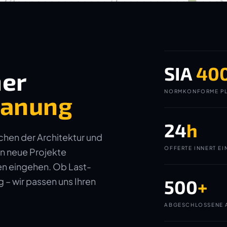
SIA
40
ner
NORMKONFORME PL
planung
24
h
ichen der Architektur und
OFFERTE INNERT EI
in neue Projekte
gen eingehen. Ob Last-
– wir passen uns Ihren
500
+
ABGESCHLOSSENE 