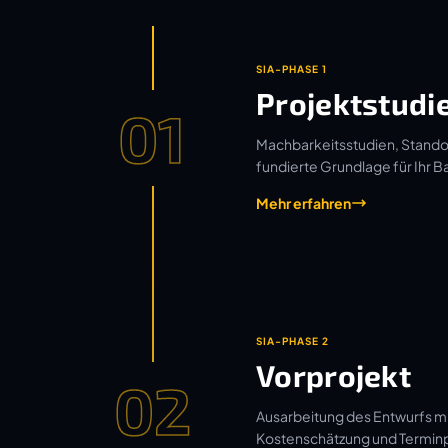
SIA-PHASE 1
Projektstudi
01
Machbarkeitsstudien, Standor
fundierte Grundlage für Ihr B
Mehr erfahren
SIA-PHASE 2
Vorprojekt
02
Ausarbeitung des Entwurfs mi
Kostenschätzung und Termin