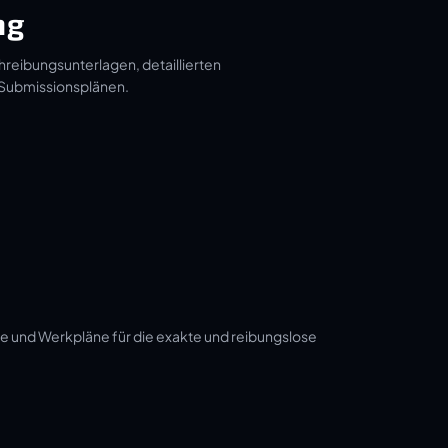
ng
hreibungsunterlagen, detaillierten
 Submissionsplänen.
e und Werkpläne für die exakte und reibungslose