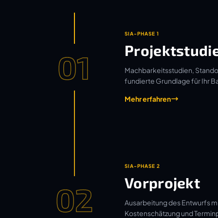
SIA-PHASE 1
Projektstudi
01
Machbarkeitsstudien, Standor
fundierte Grundlage für Ihr B
Mehr erfahren
SIA-PHASE 2
Vorprojekt
02
Ausarbeitung des Entwurfs mi
Kostenschätzung und Termin