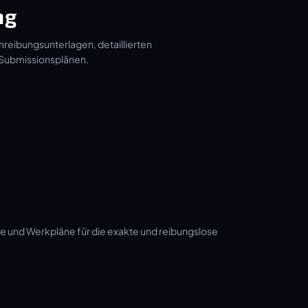
ng
hreibungsunterlagen, detaillierten
 Submissionsplänen.
e und Werkpläne für die exakte und reibungslose