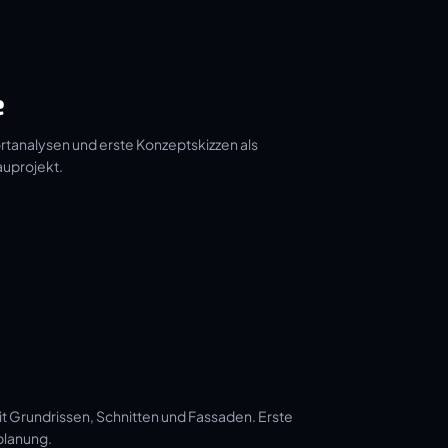
e
tanalysen und erste Konzeptskizzen als
auprojekt.
t Grundrissen, Schnitten und Fassaden. Erste
planung.