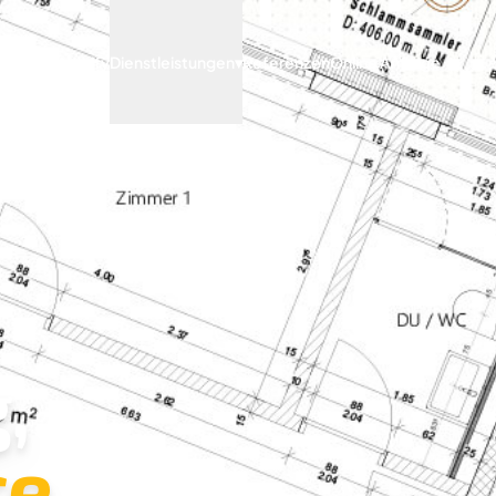
Archify
Dienstleistungen
▾
Referenzen
Online Anfrage
,
e.