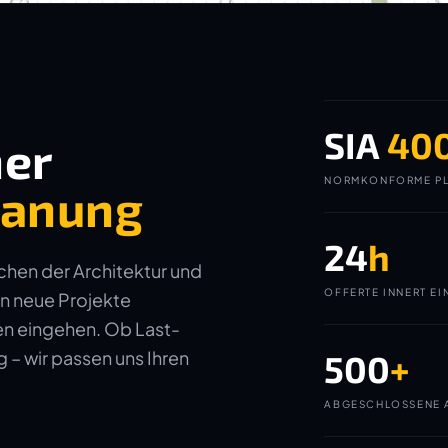
SIA
40
ner
NORMKONFORME PL
planung
24
h
ichen der Architektur und
OFFERTE INNERT EI
in neue Projekte
gen eingehen. Ob Last-
– wir passen uns Ihren
500
+
ABGESCHLOSSENE 