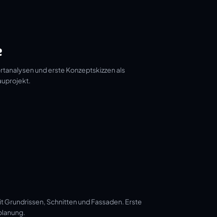
e
tanalysen und erste Konzeptskizzen als
auprojekt.
t Grundrissen, Schnitten und Fassaden. Erste
planung.