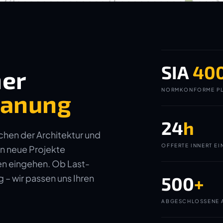
SIA
40
ner
NORMKONFORME PL
planung
24
h
ichen der Architektur und
OFFERTE INNERT EI
in neue Projekte
gen eingehen. Ob Last-
– wir passen uns Ihren
500
+
ABGESCHLOSSENE 