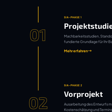
SIA-PHASE 1
Projektstudi
01
Machbarkeitsstudien, Standor
fundierte Grundlage für Ihr B
Mehr erfahren
SIA-PHASE 2
Vorprojekt
02
Ausarbeitung des Entwurfs mi
Kostenschätzung und Termin