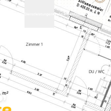
Archify
Dienstleistungen
▾
Referenzen
Online Anfrage
,
e.