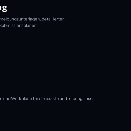
ng
hreibungsunterlagen, detaillierten
 Submissionsplänen.
e und Werkpläne für die exakte und reibungslose