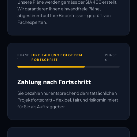
Unsere Pläne werden gemäss der SIA 400 erstellt.
Wir garantieren Ihnen einwandfreie Pläne,
abgestimmt auf Ihre Bedürfnisse – geprüft von
Fachexperten.
PHASE
IHRE ZAHLUNG FOLGT DEM
PHASE
1
FORTSCHRITT
6
Zahlung nach Fortschritt
Sie bezahlen nur entsprechend dem tatsächlichen
Projektfortschritt – flexibel, fair und risikominimiert
für Sie als Auftraggeber.