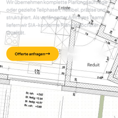
Wir übernehmen komplette Planungsaufträge
oder gezielte Teilphasen, flexibel, präzise und
strukturiert. Als verlängerter Arm Ihres Teams
liefern wir SIA-konforme Pläne in höchster
Qualität.
Offerte anfragen
Projekte ansehen