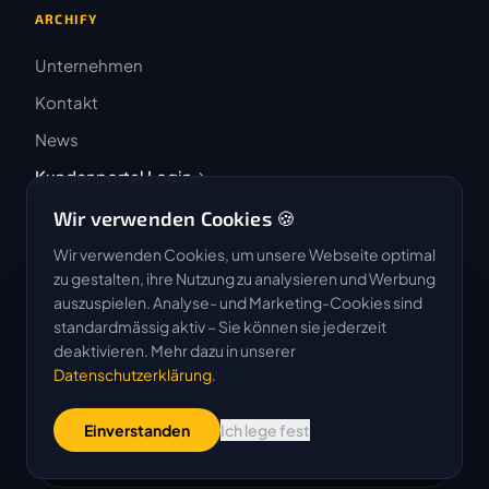
ARCHIFY
Unternehmen
Kontakt
News
Kundenportal Login
Wir verwenden Cookies 🍪
Wir verwenden Cookies, um unsere Webseite optimal
zu gestalten, ihre Nutzung zu analysieren und Werbung
auszuspielen. Analyse- und Marketing-Cookies sind
4.9 / 5
standardmässig aktiv – Sie können sie jederzeit
★★★★★
deaktivieren. Mehr dazu in unserer
Datenschutzerklärung
.
Basierend auf 50 Bewertungen
Einverstanden
Ich lege fest
G
o
o
g
l
e