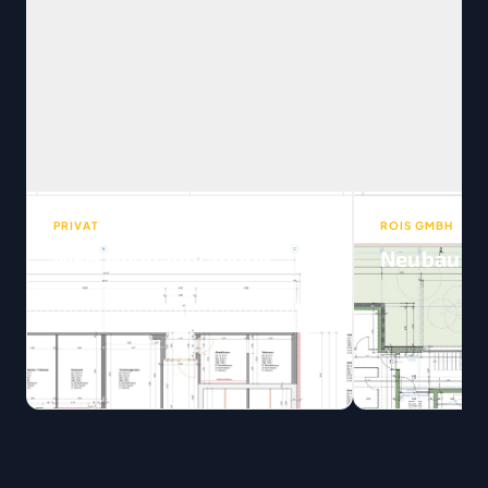
PRIVAT
ROIS GMBH
MFH Neubauplanung
Neubau DE