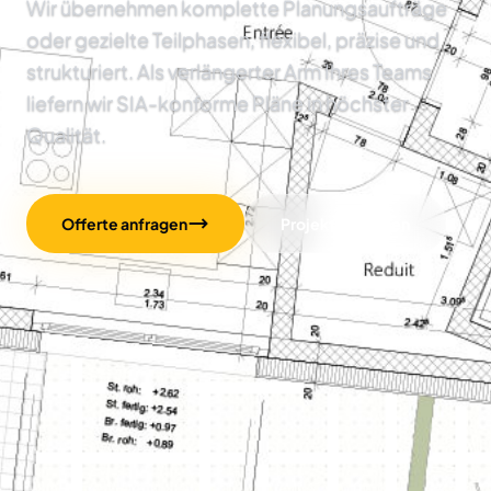
Wir übernehmen komplette Planungsaufträge
oder gezielte Teilphasen, flexibel, präzise und
strukturiert. Als verlängerter Arm Ihres Teams
liefern wir SIA-konforme Pläne in höchster
Qualität.
Offerte anfragen
Projekte ansehen