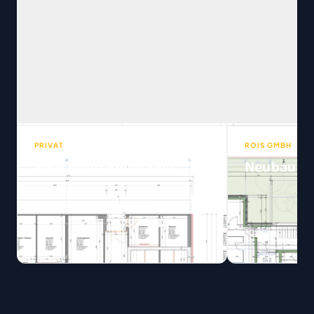
PRIVAT
ROIS GMBH
MFH Neubauplanung
Neubau DE