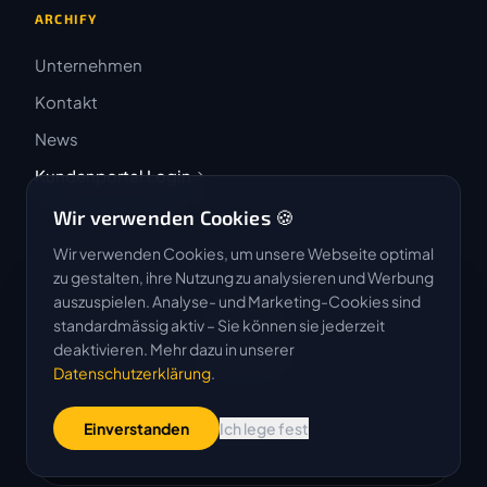
ARCHIFY
Unternehmen
Kontakt
News
Kundenportal Login
Wir verwenden Cookies 🍪
Wir verwenden Cookies, um unsere Webseite optimal
zu gestalten, ihre Nutzung zu analysieren und Werbung
auszuspielen. Analyse- und Marketing-Cookies sind
4.9 / 5
standardmässig aktiv – Sie können sie jederzeit
★★★★★
deaktivieren. Mehr dazu in unserer
Datenschutzerklärung
.
Basierend auf 50 Bewertungen
Einverstanden
Ich lege fest
G
o
o
g
l
e