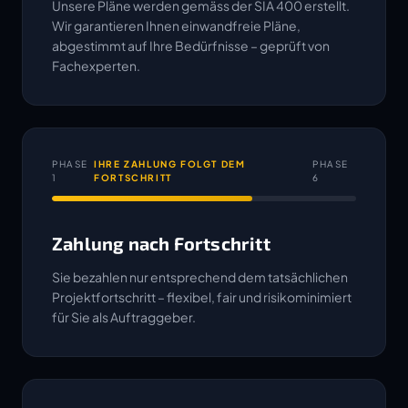
Unsere Pläne werden gemäss der SIA 400 erstellt.
Wir garantieren Ihnen einwandfreie Pläne,
abgestimmt auf Ihre Bedürfnisse – geprüft von
Fachexperten.
PHASE
IHRE ZAHLUNG FOLGT DEM
PHASE
1
FORTSCHRITT
6
Zahlung nach Fortschritt
Sie bezahlen nur entsprechend dem tatsächlichen
Projektfortschritt – flexibel, fair und risikominimiert
für Sie als Auftraggeber.