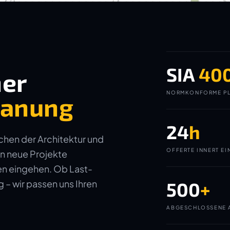
SIA
40
ner
NORMKONFORME PL
planung
24
h
ichen der Architektur und
OFFERTE INNERT EI
in neue Projekte
gen eingehen. Ob Last-
– wir passen uns Ihren
500
+
ABGESCHLOSSENE 