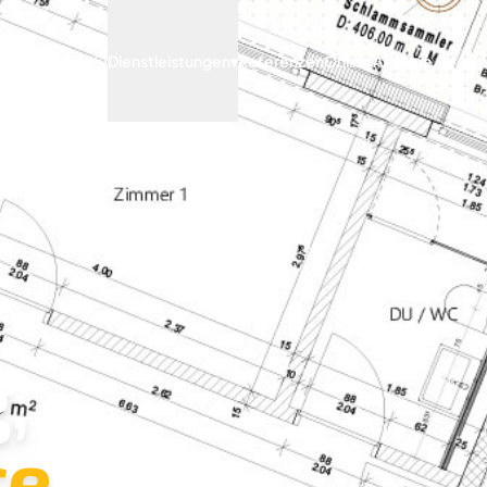
Archify
Dienstleistungen
▾
Referenzen
Online Anfrage
,
e.