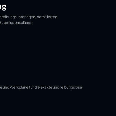
ng
hreibungsunterlagen, detaillierten
 Submissionsplänen.
e und Werkpläne für die exakte und reibungslose