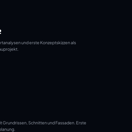
e
tanalysen und erste Konzeptskizzen als
auprojekt.
t Grundrissen, Schnitten und Fassaden. Erste
planung.