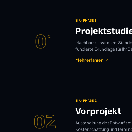
SIA-PHASE 1
Projektstudi
01
Machbarkeitsstudien, Standor
fundierte Grundlage für Ihr B
Mehr erfahren
SIA-PHASE 2
Vorprojekt
02
Ausarbeitung des Entwurfs mi
Kostenschätzung und Termin