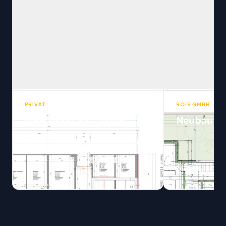
PRIVAT
ROIS GMBH
MFH Neubauplanung
Neubau DE