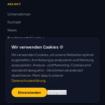
ARCHIFY
Unternehmen
Kontakt
News
Kundenportal Login
Wir verwenden Cookies 🍪
Wir verwenden Cookies, um unsere Webseite optimal
zu gestalten, ihre Nutzung zu analysieren und Werbung
auszuspielen. Analyse- und Marketing-Cookies sind
4.9 / 5
standardmässig aktiv – Sie können sie jederzeit
★★★★★
deaktivieren. Mehr dazu in unserer
Datenschutzerklärung
.
Basierend auf 50 Bewertungen
Einverstanden
Ich lege fest
G
o
o
g
l
e