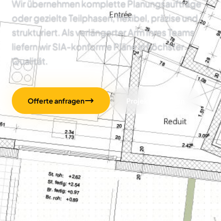
Wir übernehmen komplette Planungsaufträge
oder gezielte Teilphasen, flexibel, präzise und
strukturiert. Als verlängerter Arm Ihres Teams
liefern wir SIA-konforme Pläne in höchster
Qualität.
Offerte anfragen
Projekte ansehen