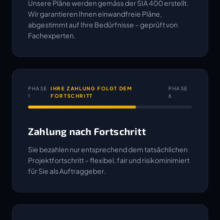
Unsere Pläne werden gemäss der SIA 400 erstellt.
Wir garantieren Ihnen einwandfreie Pläne,
abgestimmt auf Ihre Bedürfnisse – geprüft von
Fachexperten.
PHASE
IHRE ZAHLUNG FOLGT DEM
PHASE
1
FORTSCHRITT
6
Zahlung nach Fortschritt
Sie bezahlen nur entsprechend dem tatsächlichen
Projektfortschritt – flexibel, fair und risikominimiert
für Sie als Auftraggeber.