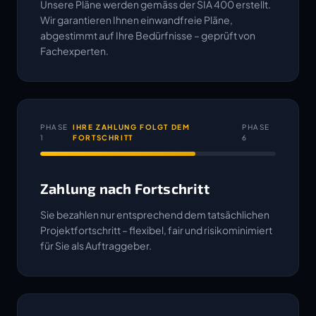
Unsere Pläne werden gemäss der SIA 400 erstellt.
Wir garantieren Ihnen einwandfreie Pläne,
abgestimmt auf Ihre Bedürfnisse – geprüft von
Fachexperten.
PHASE
IHRE ZAHLUNG FOLGT DEM
PHASE
1
FORTSCHRITT
6
Zahlung nach Fortschritt
Sie bezahlen nur entsprechend dem tatsächlichen
Projektfortschritt – flexibel, fair und risikominimiert
für Sie als Auftraggeber.