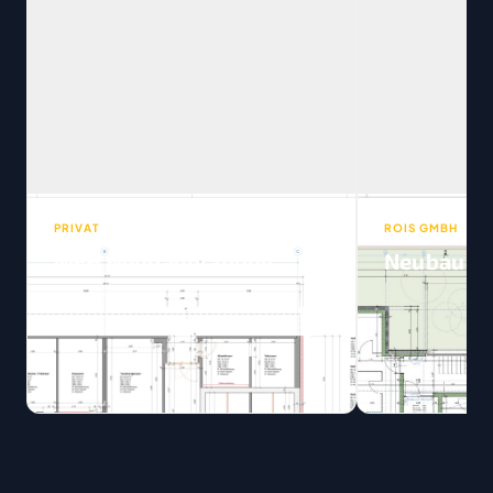
PRIVAT
ROIS GMBH
MFH Neubauplanung
Neubau DE