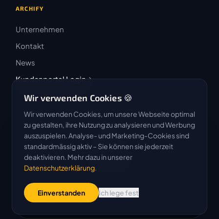
ARCHIFY
Unternehmen
Kontakt
News
Kundenportal Login
Wir verwenden Cookies 🍪
Wir verwenden Cookies, um unsere Webseite optimal
zu gestalten, ihre Nutzung zu analysieren und Werbung
auszuspielen. Analyse- und Marketing-Cookies sind
4.9 / 5
standardmässig aktiv – Sie können sie jederzeit
★★★★★
deaktivieren. Mehr dazu in unserer
Datenschutzerklärung
.
Basierend auf 50 Bewertungen
Einverstanden
Ich lege fest
G
o
o
g
l
e