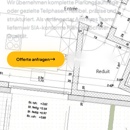
Wir übernehmen komplette Planungsaufträge
oder gezielte Teilphasen, flexibel, präzise und
strukturiert. Als verlängerter Arm Ihres Teams
liefern wir SIA-konforme Pläne in höchster
Qualität.
Offerte anfragen
Projekte ansehen