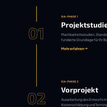
SIA-PHASE 1
Projektstudi
01
Machbarkeitsstudien, Standor
fundierte Grundlage für Ihr B
Mehr erfahren
SIA-PHASE 2
Vorprojekt
02
Ausarbeitung des Entwurfs mi
Kostenschätzung und Termin