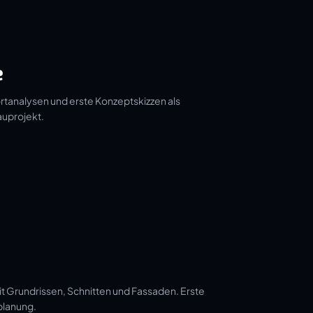
e
tanalysen und erste Konzeptskizzen als
auprojekt.
t Grundrissen, Schnitten und Fassaden. Erste
planung.