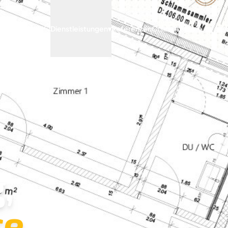
Archify
Dienstleistungen
▾
Referenzen
Online Anfrage
,
e.