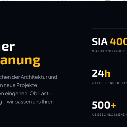
SIA
40
ner
NORMKONFORME PL
planung
24
h
ichen der Architektur und
OFFERTE INNERT EI
in neue Projekte
gen eingehen. Ob Last-
– wir passen uns Ihren
500
+
ABGESCHLOSSENE 