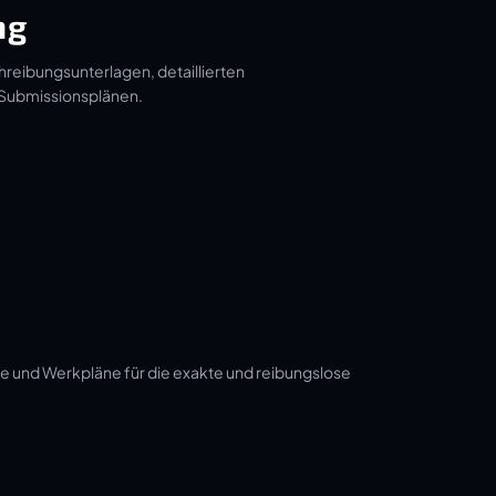
ng
hreibungsunterlagen, detaillierten
 Submissionsplänen.
e und Werkpläne für die exakte und reibungslose