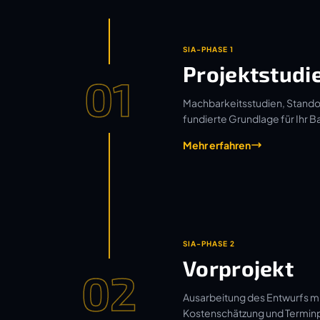
SIA-PHASE 1
Projektstudi
01
Machbarkeitsstudien, Standor
fundierte Grundlage für Ihr B
Mehr erfahren
SIA-PHASE 2
Vorprojekt
02
Ausarbeitung des Entwurfs mi
Kostenschätzung und Termin