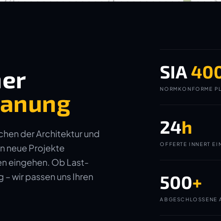
SIA
40
ner
NORMKONFORME PL
planung
24
h
ichen der Architektur und
OFFERTE INNERT EI
in neue Projekte
gen eingehen. Ob Last-
– wir passen uns Ihren
500
+
ABGESCHLOSSENE 