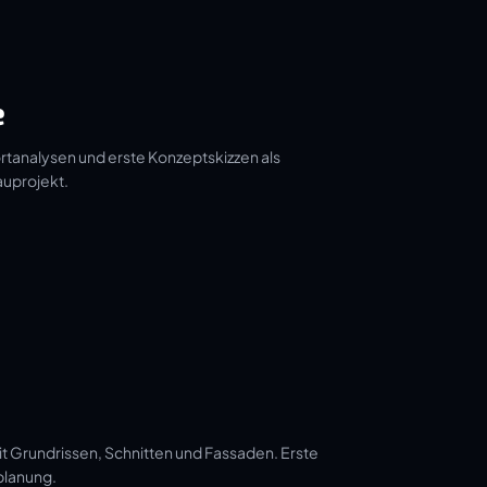
e
tanalysen und erste Konzeptskizzen als
auprojekt.
t Grundrissen, Schnitten und Fassaden. Erste
planung.