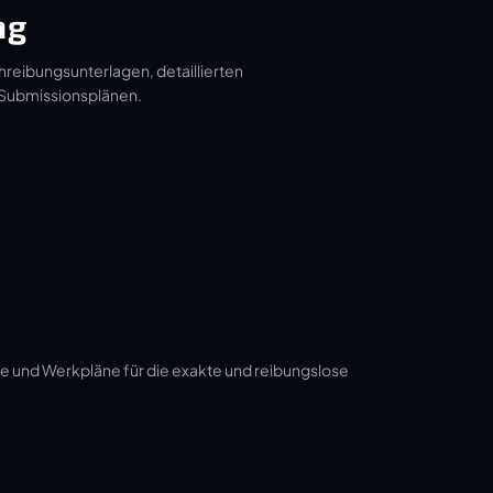
ng
hreibungsunterlagen, detaillierten
 Submissionsplänen.
e und Werkpläne für die exakte und reibungslose