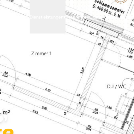
Archify
Dienstleistungen
▾
Referenzen
Online Anfrage
,
e.