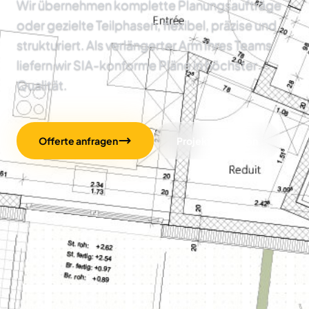
Wir übernehmen komplette Planungsaufträge
oder gezielte Teilphasen, flexibel, präzise und
strukturiert. Als verlängerter Arm Ihres Teams
liefern wir SIA-konforme Pläne in höchster
Qualität.
Offerte anfragen
Projekte ansehen