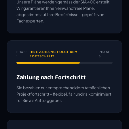
Unsere Pläne werden gemäss der SIA 400 erstellt.
Wir garantieren Ihnen einwandfreie Pläne,
abgestimmt auf Ihre Bedürfnisse – geprüft von
Fachexperten.
PHASE
IHRE ZAHLUNG FOLGT DEM
PHASE
1
FORTSCHRITT
6
Zahlung nach Fortschritt
Sie bezahlen nur entsprechend dem tatsächlichen
Projektfortschritt – flexibel, fair und risikominimiert
für Sie als Auftraggeber.