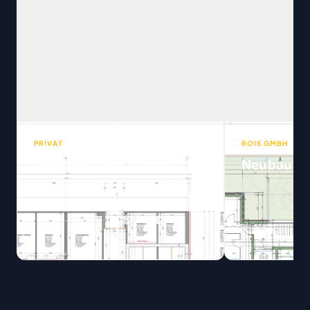
PRIVAT
ROIS GMBH
MFH Neubauplanung
Neubau DE