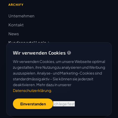
ARCHIFY
Unternehmen
Kontakt
News
Kundenportal Login
Wir verwenden Cookies 🍪
Wir verwenden Cookies, um unsere Webseite optimal
zu gestalten, ihre Nutzung zu analysieren und Werbung
auszuspielen. Analyse- und Marketing-Cookies sind
4.9 / 5
standardmässig aktiv – Sie können sie jederzeit
★★★★★
deaktivieren. Mehr dazu in unserer
Datenschutzerklärung
.
Basierend auf 50 Bewertungen
Einverstanden
Ich lege fest
G
o
o
g
l
e