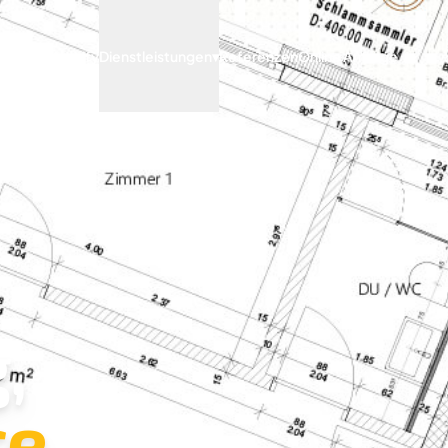
Archify
Dienstleistungen
▾
Referenzen
Online Anfrage
,
e.