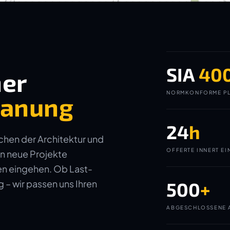
SIA
40
ner
NORMKONFORME PL
planung
24
h
ichen der Architektur und
OFFERTE INNERT EI
in neue Projekte
gen eingehen. Ob Last-
– wir passen uns Ihren
500
+
ABGESCHLOSSENE 