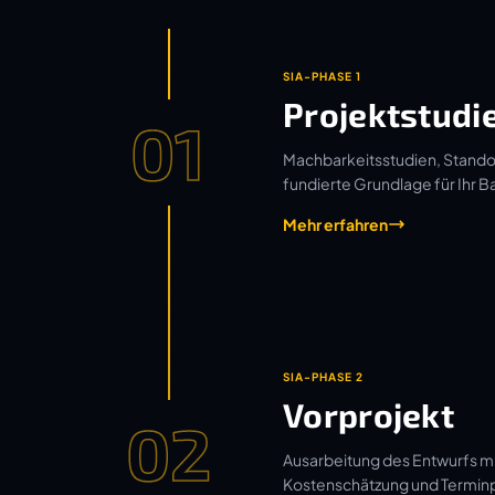
SIA-PHASE 1
Projektstudi
01
Machbarkeitsstudien, Standor
fundierte Grundlage für Ihr B
Mehr erfahren
SIA-PHASE 2
Vorprojekt
02
Ausarbeitung des Entwurfs mi
Kostenschätzung und Termin