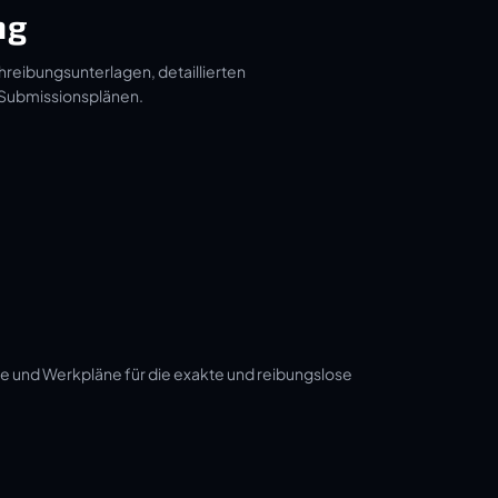
ng
hreibungsunterlagen, detaillierten
 Submissionsplänen.
e und Werkpläne für die exakte und reibungslose