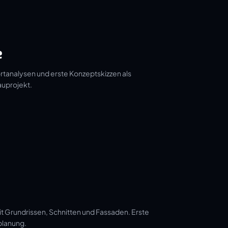
e
tanalysen und erste Konzeptskizzen als
auprojekt.
t Grundrissen, Schnitten und Fassaden. Erste
planung.